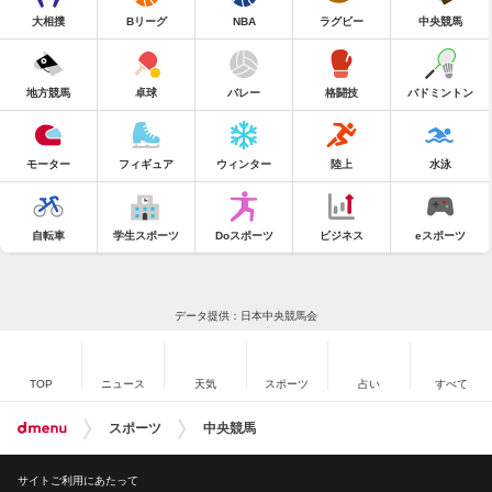
大相撲
Bリーグ
NBA
ラグビー
中央競馬
地方競馬
卓球
バレー
格闘技
バドミントン
モーター
フィギュア
ウィンター
陸上
水泳
自転車
学生スポーツ
Doスポーツ
ビジネス
eスポーツ
データ提供：日本中央競馬会
TOP
ニュース
天気
スポーツ
占い
すべて
スポーツ
中央競馬
サイトご利用にあたって