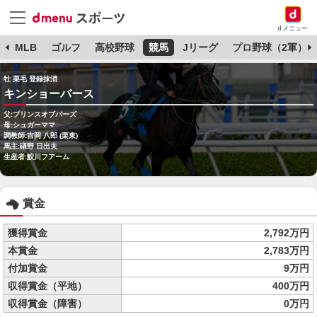
dメニュー
球
MLB
ゴルフ
高校野球
競馬
Jリーグ
プロ野球（2軍）
牡 栗毛 登録抹消
キンショーバース
父:プリンスオブバーズ
母:シュガーママ
調教師:吉岡 八郎 (栗東)
馬主:礒野 日出夫
生産者:鮫川フアーム
賞金
獲得賞金
2,792万円
本賞金
2,783万円
付加賞金
9万円
収得賞金（平地）
400万円
収得賞金（障害）
0万円