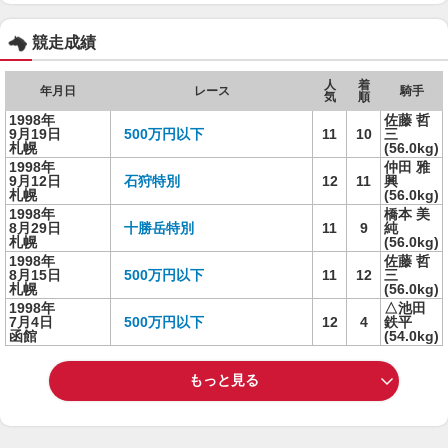
競走成績
人
着
年月日
レース
騎手
気
順
1998年
佐藤 哲
9月19日
500万円以下
11
10
三
札幌
(56.0kg)
1998年
仲田 雅
9月12日
石狩特別
12
11
興
札幌
(56.0kg)
1998年
橋本 美
8月29日
十勝岳特別
11
9
純
札幌
(56.0kg)
1998年
佐藤 哲
8月15日
500万円以下
11
12
三
札幌
(56.0kg)
1998年
△池田
7月4日
500万円以下
12
4
鉄平
函館
(54.0kg)
もっと見る