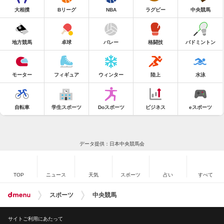
大相撲
Bリーグ
NBA
ラグビー
中央競馬
地方競馬
卓球
バレー
格闘技
バドミントン
モーター
フィギュア
ウィンター
陸上
水泳
自転車
学生スポーツ
Doスポーツ
ビジネス
eスポーツ
データ提供：日本中央競馬会
TOP
ニュース
天気
スポーツ
占い
すべて
スポーツ
中央競馬
サイトご利用にあたって