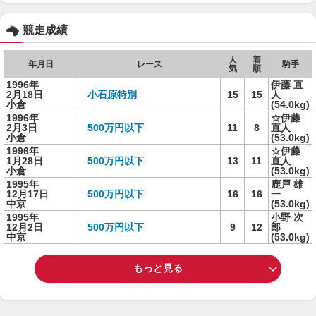
競走成績
人
着
年月日
レース
騎手
気
順
1996年
伊藤 直
2月18日
小石原特別
15
15
人
小倉
(54.0kg)
1996年
☆伊藤
2月3日
500万円以下
11
8
直人
小倉
(53.0kg)
1996年
☆伊藤
1月28日
500万円以下
13
11
直人
小倉
(53.0kg)
1995年
鹿戸 雄
12月17日
500万円以下
16
16
一
中京
(53.0kg)
1995年
小野 次
12月2日
500万円以下
9
12
郎
中京
(53.0kg)
もっと見る