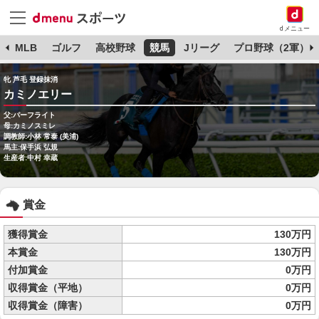
dメニュー
球
MLB
ゴルフ
高校野球
競馬
Jリーグ
プロ野球（2軍）
牝 芦毛 登録抹消
カミノエリー
父:パーフライト
母:カミノスミレ
調教師:小林 常泰 (美浦)
馬主:保手浜 弘規
生産者:中村 幸蔵
賞金
獲得賞金
130万円
本賞金
130万円
付加賞金
0万円
収得賞金（平地）
0万円
収得賞金（障害）
0万円