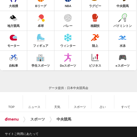
大相撲
Bリーグ
NBA
ラグビー
中央競馬
地方競馬
卓球
バレー
格闘技
バドミントン
モーター
フィギュア
ウィンター
陸上
水泳
自転車
学生スポーツ
Doスポーツ
ビジネス
eスポーツ
データ提供：日本中央競馬会
TOP
ニュース
天気
スポーツ
占い
すべて
スポーツ
中央競馬
サイトご利用にあたって