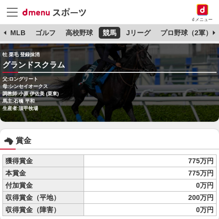
dメニュー
球
MLB
ゴルフ
高校野球
競馬
Jリーグ
プロ野球（2軍）
牡 栗毛 登録抹消
グランドスクラム
父:ロングリート
母:シンセイオークス
調教師:小原 伊佐美 (栗東)
馬主:石橋 平和
生産者:須甲牧場
賞金
獲得賞金
775万円
本賞金
775万円
付加賞金
0万円
収得賞金（平地）
200万円
収得賞金（障害）
0万円