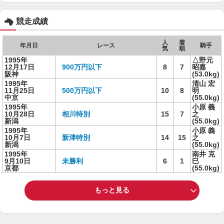
競走成績
人
着
年月日
レース
騎手
気
順
1995年
△野元
12月17日
900万円以下
8
7
昭嘉
阪神
(53.0kg)
1995年
清山 宏
11月25日
500万円以下
10
8
明
中京
(55.0kg)
1995年
小原 義
10月28日
相川特別
15
7
之
新潟
(55.0kg)
1995年
小原 義
10月7日
新津特別
14
15
之
新潟
(55.0kg)
1995年
南井 克
9月10日
未勝利
6
1
巳
京都
(55.0kg)
もっと見る