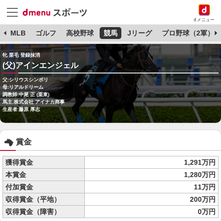
dメニュー
球
MLB
ゴルフ
高校野球
競馬
Jリーグ
プロ野球（2軍）
牝 栗毛 登録抹消
(父)アインエンジェル
父:シリウスシンボリ
母:リアルドリーム
調教師:中尾 正 (栗東)
馬主:株式会社 アイナカ商事
生産者:藤原 厚志
賞金
獲得賞金
1,291万円
本賞金
1,280万円
付加賞金
11万円
収得賞金（平地）
200万円
収得賞金（障害）
0万円