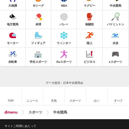
大相撲
Bリーグ
NBA
ラグビー
中央競馬
地方競馬
卓球
バレー
格闘技
バドミントン
モーター
フィギュア
ウィンター
陸上
水泳
自転車
学生スポーツ
Doスポーツ
ビジネス
eスポーツ
データ提供：日本中央競馬会
TOP
ニュース
天気
スポーツ
占い
すべて
スポーツ
中央競馬
サイトご利用にあたって