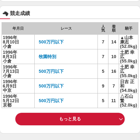
競走成績
人
着
年月日
レース
騎手
気
順
1996年
▲山本
8月10日
500万円以下
7
14
康志
小倉
(52.0kg)
1996年
土肥 幸
8月3日
牧園特別
7
10
広
小倉
(55.0kg)
1996年
土肥 幸
7月13日
500万円以下
5
16
広
小倉
(55.0kg)
1996年
日吉 正
6月9日
500万円以下
9
7
和
中京
(54.0kg)
1996年
△石山
5月12日
500万円以下
5
11
繁
京都
(52.0kg)
もっと見る