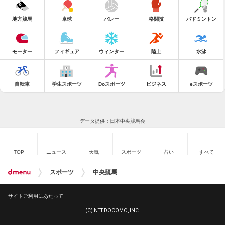
地方競馬
卓球
バレー
格闘技
バドミントン
モーター
フィギュア
ウィンター
陸上
水泳
自転車
学生スポーツ
Doスポーツ
ビジネス
eスポーツ
データ提供：日本中央競馬会
TOP
ニュース
天気
スポーツ
占い
すべて
スポーツ
中央競馬
サイトご利用にあたって
(C) NTT DOCOMO, INC.