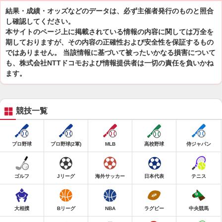
結果・成績・オッズなどのデータは、必ず主催者発行のものと照合
し確認してください。
本サイトのページ上に掲載されている情報の内容に関しては万全を
期しておりますが、その内容の正確性および安全性を保証するもの
ではありません。 当該情報に基づいて被ったいかなる損害について
も、株式会社NTTドコモおよび情報提供者は一切の責任を負いかね
ます。
競技一覧
プロ野球
プロ野球(2軍)
MLB
高校野球
侍ジャパン
ゴルフ
Jリーグ
海外サッカー
日本代表
テニス
大相撲
Bリーグ
NBA
ラグビー
中央競馬