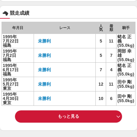
競走成績
人
着
年月日
レース
騎手
気
順
1995年
蛯名 正
7月22日
未勝利
5
11
義
福島
(55.0kg)
1995年
岡部 幸
7月2日
未勝利
5
7
雄
福島
(55.0kg)
1995年
蛯名 正
6月17日
未勝利
7
4
義
福島
(55.0kg)
1995年
田中 剛
5月27日
未勝利
12
11
(55.0kg)
東京
1995年
田中 剛
4月30日
未勝利
10
6
(55.0kg)
東京
もっと見る