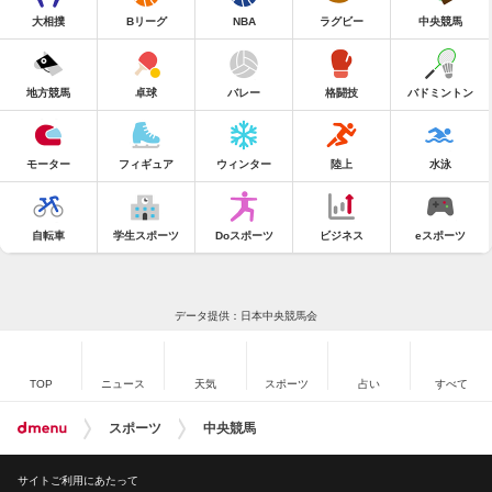
大相撲
Bリーグ
NBA
ラグビー
中央競馬
地方競馬
卓球
バレー
格闘技
バドミントン
モーター
フィギュア
ウィンター
陸上
水泳
自転車
学生スポーツ
Doスポーツ
ビジネス
eスポーツ
データ提供：日本中央競馬会
TOP
ニュース
天気
スポーツ
占い
すべて
スポーツ
中央競馬
サイトご利用にあたって