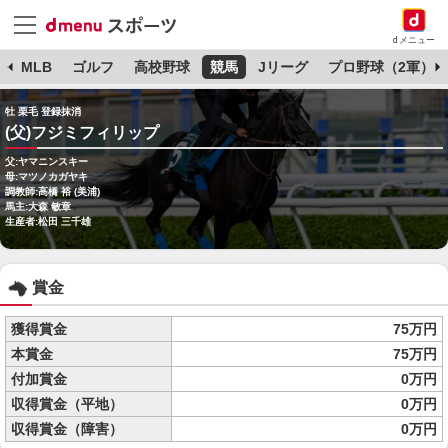
dメニュー
球
MLB
ゴルフ
高校野球
競馬
Jリーグ
プロ野球（2軍）
牡 栗毛 登録抹消
(父)フジミフィリップ
父:ヤマニンスキー
母:マツノカガヤキ
調教師:高橋 裕 (美浦)
馬主:大森 敏章
生産者:松田 三千雄
賞金
獲得賞金
75万円
本賞金
75万円
付加賞金
0万円
収得賞金（平地）
0万円
収得賞金（障害）
0万円