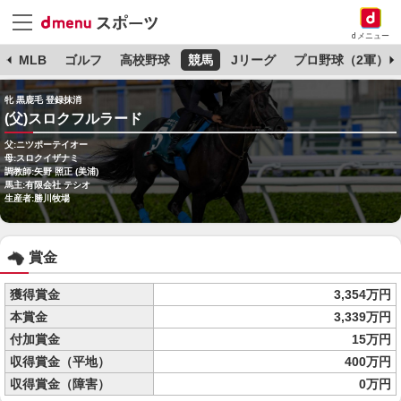
dメニュー
球
MLB
ゴルフ
高校野球
競馬
Jリーグ
プロ野球（2軍）
牝 黒鹿毛 登録抹消
(父)スロクフルラード
父:ニツポーテイオー
母:スロクイザナミ
調教師:矢野 照正 (美浦)
馬主:有限会社 テシオ
生産者:勝川牧場
賞金
獲得賞金
3,354万円
本賞金
3,339万円
付加賞金
15万円
収得賞金（平地）
400万円
収得賞金（障害）
0万円