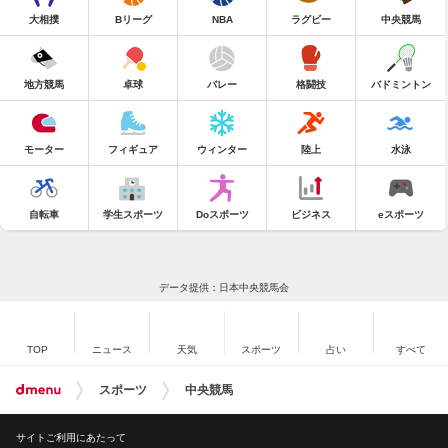
大相撲
Bリーグ
NBA
ラグビー
中央競馬
地方競馬
卓球
バレー
格闘技
バドミントン
モーター
フィギュア
ウィンター
陸上
水泳
自転車
学生スポーツ
Doスポーツ
ビジネス
eスポーツ
データ提供：日本中央競馬会
TOP
ニュース
天気
スポーツ
占い
すべて
スポーツ
中央競馬
サイトご利用にあたって