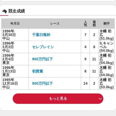
競走成績
人
着
年月日
レース
騎手
気
順
1996年
木幡 初
3月30日
千葉日報杯
7
2
広
中山
(51.0kg)
1996年
S.キャン
3月3日
セレブレイシ
4
8
ベル
中山
(54.0kg)
1996年
木幡 初
2月4日
900万円以下
9
11
広
東京
(54.0kg)
1996年
木幡 初
1月13日
初茜賞
8
11
広
東京
(54.0kg)
1995年
木幡 初
12月16日
900万円以下
14
2
広
中山
(53.0kg)
もっと見る