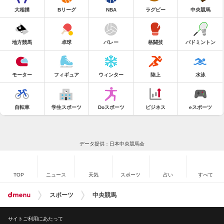
大相撲
Bリーグ
NBA
ラグビー
中央競馬
地方競馬
卓球
バレー
格闘技
バドミントン
モーター
フィギュア
ウィンター
陸上
水泳
自転車
学生スポーツ
Doスポーツ
ビジネス
eスポーツ
データ提供：日本中央競馬会
TOP
ニュース
天気
スポーツ
占い
すべて
スポーツ
中央競馬
サイトご利用にあたって