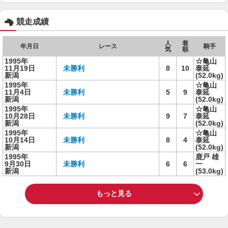
競走成績
人
着
年月日
レース
騎手
気
順
1995年
☆亀山
11月19日
未勝利
8
10
泰延
新潟
(52.0kg)
1995年
☆亀山
11月4日
未勝利
5
9
泰延
新潟
(52.0kg)
1995年
☆亀山
10月28日
未勝利
9
7
泰延
新潟
(52.0kg)
1995年
☆亀山
10月14日
未勝利
8
4
泰延
新潟
(52.0kg)
1995年
鹿戸 雄
9月30日
未勝利
6
6
一
新潟
(53.0kg)
もっと見る