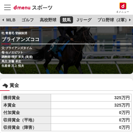
dメニュー
球
MLB
ゴルフ
高校野球
競馬
Jリーグ
プロ野球（2軍）
牝 青鹿毛 登録抹消
ブライアンズココ
父:ブライアンズタイム
母:セノエピツト
調教師:増沢 末夫 (美浦)
馬主:加藤 卓志
生産者:川上 悦夫
賞金
獲得賞金
325万円
本賞金
325万円
付加賞金
0万円
収得賞金（平地）
0万円
収得賞金（障害）
0万円