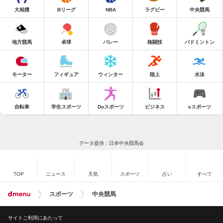
大相撲
Bリーグ
NBA
ラグビー
中央競馬
地方競馬
卓球
バレー
格闘技
バドミントン
モーター
フィギュア
ウィンター
陸上
水泳
自転車
学生スポーツ
Doスポーツ
ビジネス
eスポーツ
データ提供：日本中央競馬会
TOP
ニュース
天気
スポーツ
占い
すべて
スポーツ
中央競馬
サイトご利用にあたって