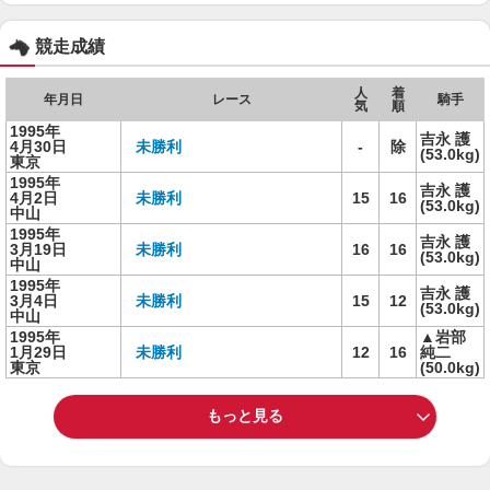
競走成績
人
着
年月日
レース
騎手
気
順
1995年
吉永 護
4月30日
未勝利
-
除
(53.0kg)
東京
1995年
吉永 護
4月2日
未勝利
15
16
(53.0kg)
中山
1995年
吉永 護
3月19日
未勝利
16
16
(53.0kg)
中山
1995年
吉永 護
3月4日
未勝利
15
12
(53.0kg)
中山
1995年
▲岩部
1月29日
未勝利
12
16
純二
東京
(50.0kg)
もっと見る