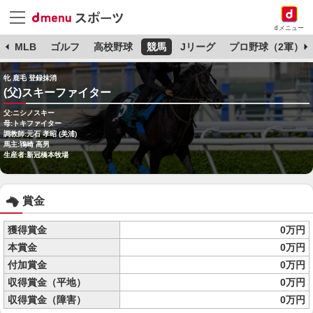
dメニュー
球
MLB
ゴルフ
高校野球
競馬
Jリーグ
プロ野球（2軍）
牝 鹿毛 登録抹消
(父)スキーファイター
父:ニシノスキー
母:トキファイター
調教師:元石 孝昭 (美浦)
馬主:鴇崎 高男
生産者:新冠橋本牧場
賞金
獲得賞金
0万円
本賞金
0万円
付加賞金
0万円
収得賞金（平地）
0万円
収得賞金（障害）
0万円