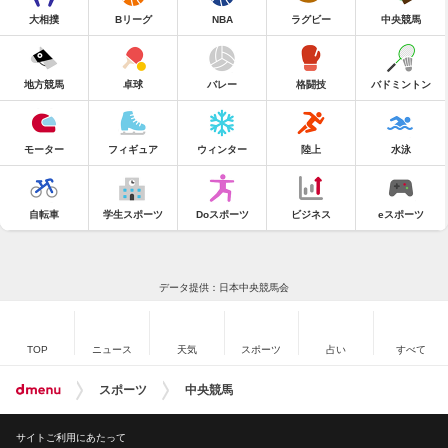
大相撲
Bリーグ
NBA
ラグビー
中央競馬
地方競馬
卓球
バレー
格闘技
バドミントン
モーター
フィギュア
ウィンター
陸上
水泳
自転車
学生スポーツ
Doスポーツ
ビジネス
eスポーツ
データ提供：日本中央競馬会
TOP
ニュース
天気
スポーツ
占い
すべて
スポーツ
中央競馬
サイトご利用にあたって