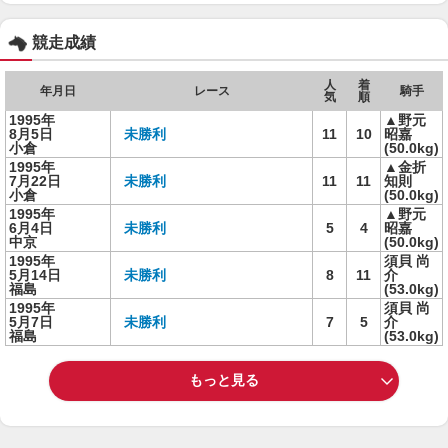
競走成績
人
着
年月日
レース
騎手
気
順
1995年
▲野元
8月5日
未勝利
11
10
昭嘉
小倉
(50.0kg)
1995年
▲金折
7月22日
未勝利
11
11
知則
小倉
(50.0kg)
1995年
▲野元
6月4日
未勝利
5
4
昭嘉
中京
(50.0kg)
1995年
須貝 尚
5月14日
未勝利
8
11
介
福島
(53.0kg)
1995年
須貝 尚
5月7日
未勝利
7
5
介
福島
(53.0kg)
もっと見る