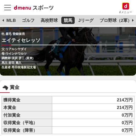
dメニュー
球
MLB
ゴルフ
高校野球
競馬
Jリーグ
プロ野球（2軍）
牝 鹿毛 登録抹消
エイティセレッソ
父:リアルシヤダイ
母:ウインナワルツ
調教師:須貝 彦三 (栗東)
馬主:前田 篤久
生産者:早田牧場新冠支場
賞金
獲得賞金
214万円
本賞金
214万円
付加賞金
0万円
収得賞金（平地）
0万円
収得賞金（障害）
0万円