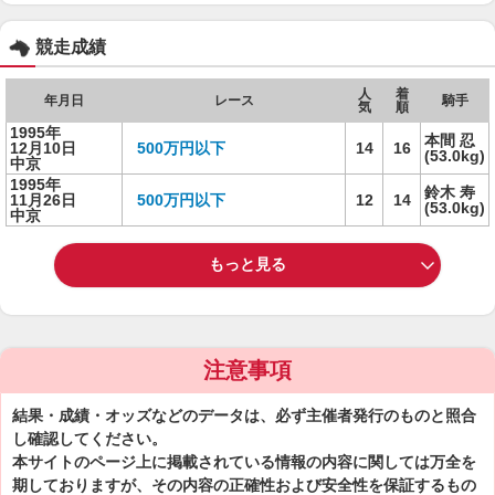
競走成績
人
着
年月日
レース
騎手
気
順
1995年
本間 忍
12月10日
500万円以下
14
16
(53.0kg)
中京
1995年
鈴木 寿
11月26日
500万円以下
12
14
(53.0kg)
中京
もっと見る
注意事項
結果・成績・オッズなどのデータは、必ず主催者発行のものと照合
し確認してください。
本サイトのページ上に掲載されている情報の内容に関しては万全を
期しておりますが、その内容の正確性および安全性を保証するもの