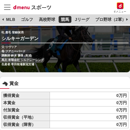
dメニュー
球
MLB
ゴルフ
高校野球
競馬
Jリーグ
プロ野球（2軍）
牝 鹿毛 登録抹消
シルキーガーデン
父:リヴリア
母:フアニーバード
調教師:鈴木 勝美 (美浦)
馬主:有限会社 シルクレーシング
生産者:早田牧場新冠支場
賞金
獲得賞金
0万円
本賞金
0万円
付加賞金
0万円
収得賞金（平地）
0万円
収得賞金（障害）
0万円