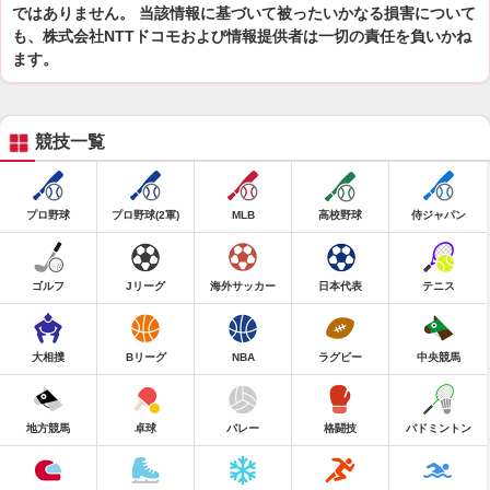
ではありません。 当該情報に基づいて被ったいかなる損害について
も、株式会社NTTドコモおよび情報提供者は一切の責任を負いかね
ます。
競技一覧
プロ野球
プロ野球(2軍)
MLB
高校野球
侍ジャパン
ゴルフ
Jリーグ
海外サッカー
日本代表
テニス
大相撲
Bリーグ
NBA
ラグビー
中央競馬
地方競馬
卓球
バレー
格闘技
バドミントン