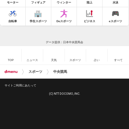
モーター
フィギュア
ウィンター
陸上
水泳
自転車
学生スポーツ
Doスポーツ
ビジネス
eスポーツ
データ提供：日本中央競馬会
TOP
ニュース
天気
スポーツ
占い
すべて
スポーツ
中央競馬
サイトご利用にあたって
(C) NTT DOCOMO, INC.