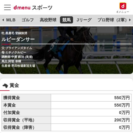
dメニュー
球
MLB
ゴルフ
高校野球
競馬
Jリーグ
プロ野球（2軍）
牝 黒鹿毛 登録抹消
ルビーダンサー
父:ブライアンズタイム
母:ミチノクルビー
調教師:中尾 銑治 (美浦)
馬主:阿部 幸暉
生産者:早田牧場新冠支場
賞金
獲得賞金
550万円
本賞金
550万円
付加賞金
0万円
収得賞金（平地）
200万円
収得賞金（障害）
0万円