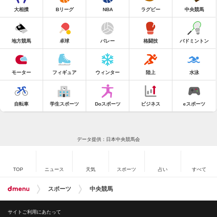
大相撲
Bリーグ
NBA
ラグビー
中央競馬
地方競馬
卓球
バレー
格闘技
バドミントン
モーター
フィギュア
ウィンター
陸上
水泳
自転車
学生スポーツ
Doスポーツ
ビジネス
eスポーツ
データ提供：日本中央競馬会
TOP
ニュース
天気
スポーツ
占い
すべて
スポーツ
中央競馬
サイトご利用にあたって