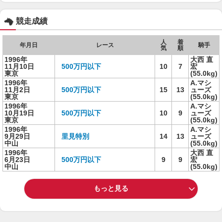
競走成績
人
着
年月日
レース
騎手
気
順
1996年
大西 直
11月10日
500万円以下
10
7
宏
東京
(55.0kg)
1996年
A.マシ
11月2日
500万円以下
15
13
ューズ
東京
(55.0kg)
1996年
A.マシ
10月19日
500万円以下
10
9
ューズ
東京
(55.0kg)
1996年
A.マシ
9月29日
里見特別
14
13
ューズ
中山
(55.0kg)
1996年
大西 直
6月23日
500万円以下
9
9
宏
中山
(55.0kg)
もっと見る