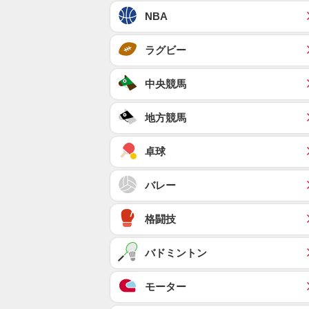
NBA
ラグビー
中央競馬
地方競馬
卓球
バレー
格闘技
バドミントン
モーター