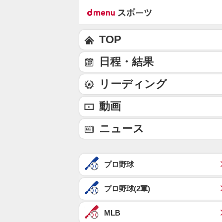
TOP
日程・結果
リーディング
動画
ニュース
プロ野球
プロ野球(2軍)
MLB