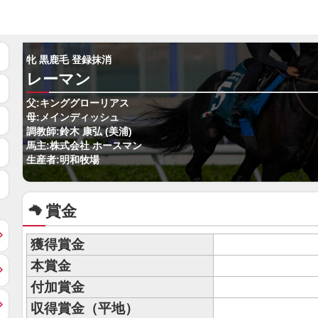
牝 黒鹿毛 登録抹消
レーマン
父:キンググローリアス
母:メインディッシュ
調教師:鈴木 康弘 (美浦)
馬主:株式会社 ホースマン
生産者:明和牧場
賞金
獲得賞金
本賞金
付加賞金
収得賞金（平地）