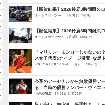
【順位結果】2026鈴鹿8時間耐久
オートスポーツweb 7月3日 17時18分
【順位結果】2026鈴鹿8時間耐久
オートスポーツweb 7月3日 14時47分
「マリリン・モンローじゃないの？
ス女子代表の“イメージ激変”な黒
い」「まるで別人だ」
SOCCER DIGEST Web 5月26日 4時23分
今季のアーセナルから無敗優勝アー
る 当時の優勝メンバー・ヴィエ
theWORLD 5月21日 14時27分
殴り合い、頭突き、平手打ち…サ