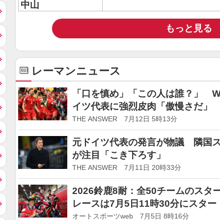
中山
もっと見る
レーマンニュース
「口を慎め」「この人は誰？」 
イツ代表に強烈皮肉「傲慢さだ」
THE ANSWER 7月12日 5時13分
元ドイツ代表の発言が物議 隣国
が注目「こき下ろす」
THE ANSWER 7月11日 20時33分
2026鈴鹿8耐：全50チームのス
レースは7月5日11時30分にスター
オートスポーツweb 7月5日 8時16分