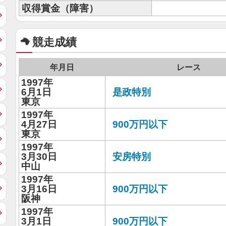
収得賞金（障害）
競走成績
年月日
レース
1997年
6月1日
是政特別
東京
1997年
4月27日
900万円以下
東京
1997年
3月30日
安房特別
中山
1997年
3月16日
900万円以下
阪神
1997年
3月1日
900万円以下