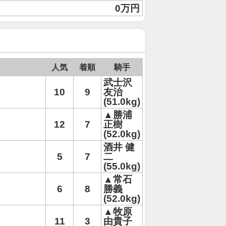
0万円
人気
着順
騎手
武士沢
10
9
友治
(51.0kg)
▲勝浦
12
7
正樹
(52.0kg)
酒井 健
5
7
二
(55.0kg)
▲常石
6
8
勝義
(52.0kg)
▲牧原
11
3
由貴子