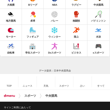
大相撲
Bリーグ
NBA
ラグビー
中央競馬
地方競馬
卓球
バレー
格闘技
バドミントン
モーター
フィギュア
ウィンター
陸上
水泳
自転車
学生スポーツ
Doスポーツ
ビジネス
eスポーツ
データ提供：日本中央競馬会
TOP
ニュース
天気
スポーツ
占い
すべて
スポーツ
中央競馬
サイトご利用にあたって