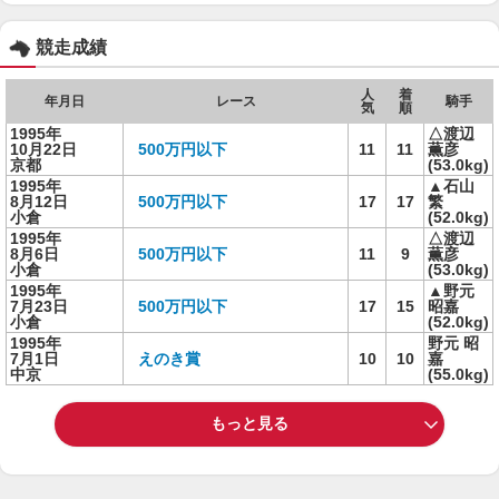
競走成績
人
着
年月日
レース
騎手
気
順
1995年
△渡辺
10月22日
500万円以下
11
11
薫彦
京都
(53.0kg)
1995年
▲石山
8月12日
500万円以下
17
17
繁
小倉
(52.0kg)
1995年
△渡辺
8月6日
500万円以下
11
9
薫彦
小倉
(53.0kg)
1995年
▲野元
7月23日
500万円以下
17
15
昭嘉
小倉
(52.0kg)
1995年
野元 昭
7月1日
えのき賞
10
10
嘉
中京
(55.0kg)
もっと見る