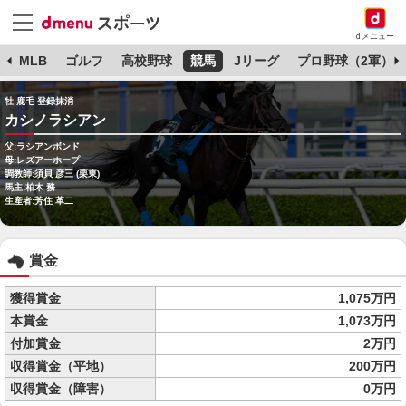
dメニュー
球
MLB
ゴルフ
高校野球
競馬
Jリーグ
プロ野球（2軍）
牡 鹿毛 登録抹消
カシノラシアン
父:ラシアンボンド
母:レズアーホープ
調教師:須貝 彦三 (栗東)
馬主:柏木 務
生産者:芳住 革二
賞金
獲得賞金
1,075万円
本賞金
1,073万円
付加賞金
2万円
収得賞金（平地）
200万円
収得賞金（障害）
0万円