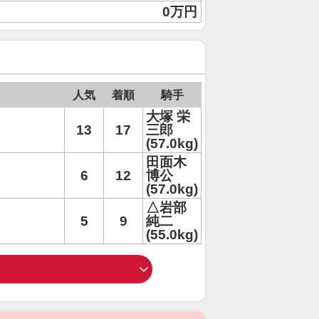
0万円
人気
着順
騎手
大塚 栄
13
17
三郎
(57.0kg)
田面木
6
12
博公
(57.0kg)
△岩部
5
9
純二
(55.0kg)