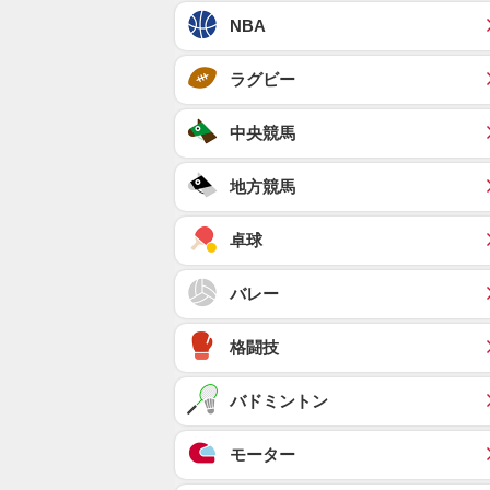
NBA
ラグビー
中央競馬
地方競馬
卓球
バレー
格闘技
バドミントン
モーター