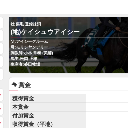
牡 栗毛 登録抹消
(地)ケイシュウアイシー
父:アイシーグルーム
母:モリシヤンデリー
調教師:小林 常泰 (美浦)
馬主:松岡 正雄
生産者:盛田牧場
賞金
獲得賞金
本賞金
付加賞金
収得賞金（平地）