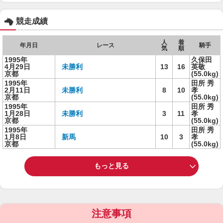
競走成績
人
着
年月日
レース
騎手
気
順
1995年
久保田
4月29日
未勝利
13
16
英敬
京都
(55.0kg)
1995年
田所 秀
2月11日
未勝利
8
10
孝
京都
(55.0kg)
1995年
田所 秀
1月28日
未勝利
3
11
孝
京都
(55.0kg)
1995年
田所 秀
1月8日
新馬
10
3
孝
京都
(55.0kg)
もっと見る
注意事項