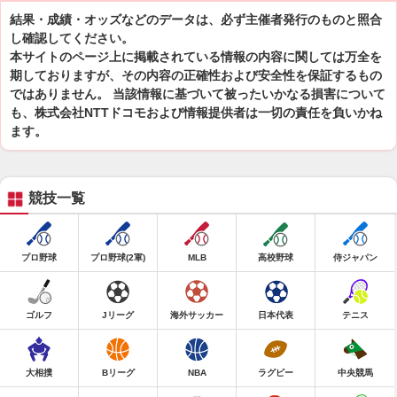
結果・成績・オッズなどのデータは、必ず主催者発行のものと照合
し確認してください。
本サイトのページ上に掲載されている情報の内容に関しては万全を
期しておりますが、その内容の正確性および安全性を保証するもの
ではありません。 当該情報に基づいて被ったいかなる損害について
も、株式会社NTTドコモおよび情報提供者は一切の責任を負いかね
ます。
競技一覧
プロ野球
プロ野球(2軍)
MLB
高校野球
侍ジャパン
ゴルフ
Jリーグ
海外サッカー
日本代表
テニス
大相撲
Bリーグ
NBA
ラグビー
中央競馬