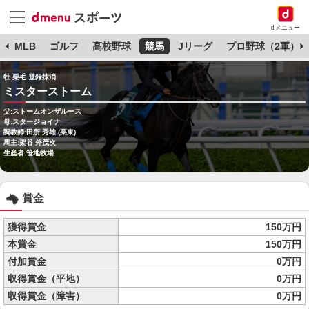
dメニュー
球
MLB
ゴルフ
高校野球
競馬
Jリーグ
プロ野球（2軍）
牡 栗毛 登録抹消
ミスターストーム
父:ストームオンザルース
母:スタージョイナ
調教師:田所 秀雄 (栗東)
馬主:架谷 外茂次
生産者:笹地牧場
賞金
獲得賞金
150万円
本賞金
150万円
付加賞金
0万円
収得賞金（平地）
0万円
収得賞金（障害）
0万円