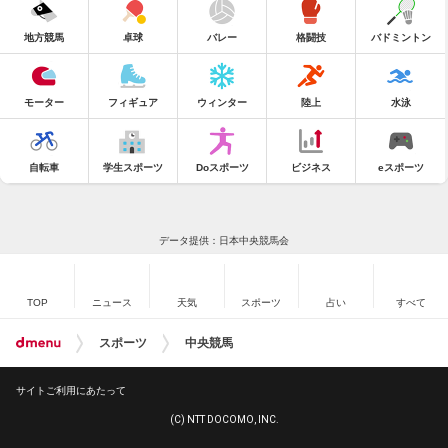
地方競馬
卓球
バレー
格闘技
バドミントン
モーター
フィギュア
ウィンター
陸上
水泳
自転車
学生スポーツ
Doスポーツ
ビジネス
eスポーツ
データ提供：日本中央競馬会
TOP
ニュース
天気
スポーツ
占い
すべて
スポーツ
中央競馬
サイトご利用にあたって
(C) NTT DOCOMO, INC.