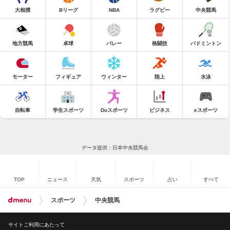
大相撲
Bリーグ
NBA
ラグビー
中央競馬
地方競馬
卓球
バレー
格闘技
バドミントン
モーター
フィギュア
ウィンター
陸上
水泳
自転車
学生スポーツ
Doスポーツ
ビジネス
eスポーツ
データ提供：日本中央競馬会
TOP
ニュース
天気
スポーツ
占い
すべて
スポーツ
中央競馬
サイトご利用にあたって