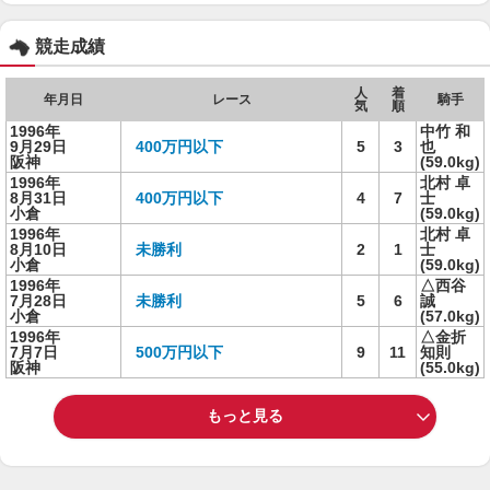
競走成績
人
着
年月日
レース
騎手
気
順
1996年
中竹 和
9月29日
400万円以下
5
3
也
阪神
(59.0kg)
1996年
北村 卓
8月31日
400万円以下
4
7
士
小倉
(59.0kg)
1996年
北村 卓
8月10日
未勝利
2
1
士
小倉
(59.0kg)
1996年
△西谷
7月28日
未勝利
5
6
誠
小倉
(57.0kg)
1996年
△金折
7月7日
500万円以下
9
11
知則
阪神
(55.0kg)
もっと見る