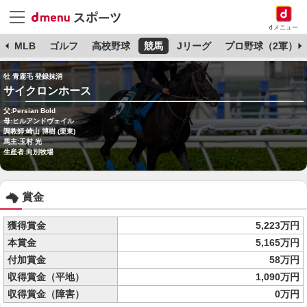
dメニュー
球
MLB
ゴルフ
高校野球
競馬
Jリーグ
プロ野球（2軍）
牡 青鹿毛 登録抹消
サイクロンホース
父:Persian Bold
母:ヒルアンドヴェイル
調教師:崎山 博樹 (栗東)
馬主:玉村 光
生産者:向別牧場
賞金
獲得賞金
5,223万円
本賞金
5,165万円
付加賞金
58万円
収得賞金（平地）
1,090万円
収得賞金（障害）
0万円