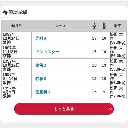
競走成績
人
着
年月日
レース
騎手
気
順
1997年
松田 大
12月14日
元町S
13
10
作
阪神
(56.0kg)
1997年
松田 大
11月8日
ドンカスター
17
10
作
京都
(56.0kg)
1997年
松田 大
10月12日
京洛S
18
13
作
京都
(53.0kg)
1997年
松田 大
9月14日
仲秋S
12
10
作
阪神
(56.0kg)
1997年
松田 大
4月5日
淀屋橋S
15
5
作
阪神
(57.0kg)
もっと見る