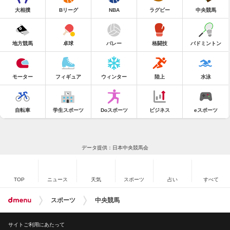
大相撲
Bリーグ
NBA
ラグビー
中央競馬
地方競馬
卓球
バレー
格闘技
バドミントン
モーター
フィギュア
ウィンター
陸上
水泳
自転車
学生スポーツ
Doスポーツ
ビジネス
eスポーツ
データ提供：日本中央競馬会
TOP
ニュース
天気
スポーツ
占い
すべて
スポーツ
中央競馬
サイトご利用にあたって