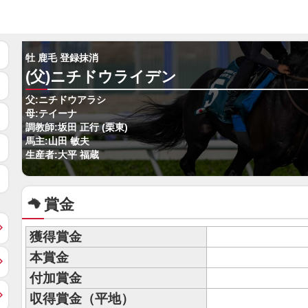
牡 鹿毛 登録抹消
(父)ニチドウライデン
父:ニチドウアラシ
母:テイーナ
調教師:坂田 正行 (栗東)
馬主:山田 敏夫
生産者:大平 福蔵
賞金
獲得賞金
本賞金
付加賞金
収得賞金（平地）