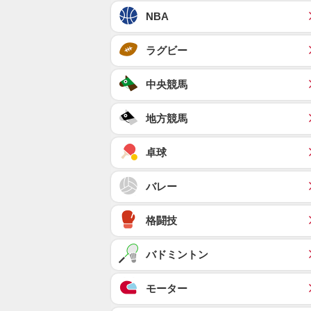
NBA
ラグビー
中央競馬
地方競馬
卓球
バレー
格闘技
バドミントン
モーター