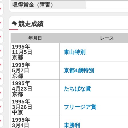
収得賞金（障害）
競走成績
年月日
レース
1995年
11月5日
東山特別
京都
1995年
5月7日
京都4歳特別
京都
1995年
4月23日
たちばな賞
京都
1995年
3月26日
フリージア賞
中京
1995年
3月4日
未勝利