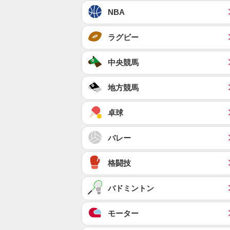
NBA
ラグビー
中央競馬
地方競馬
卓球
バレー
格闘技
バドミントン
モーター