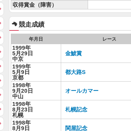
収得賞金（障害）
競走成績
年月日
レース
1999年
5月29日
金鯱賞
中京
1999年
5月9日
都大路S
京都
1998年
9月20日
オールカマー
中山
1998年
8月23日
札幌記念
札幌
1998年
8月9日
関屋記念