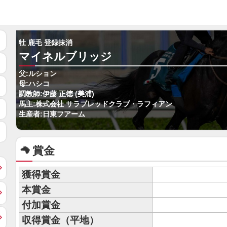
牡 鹿毛 登録抹消
マイネルブリッジ
父:ルション
母:ハシコ
調教師:伊藤 正徳 (美浦)
馬主:株式会社 サラブレッドクラブ・ラフィアン
生産者:日東フアーム
賞金
獲得賞金
本賞金
付加賞金
収得賞金（平地）