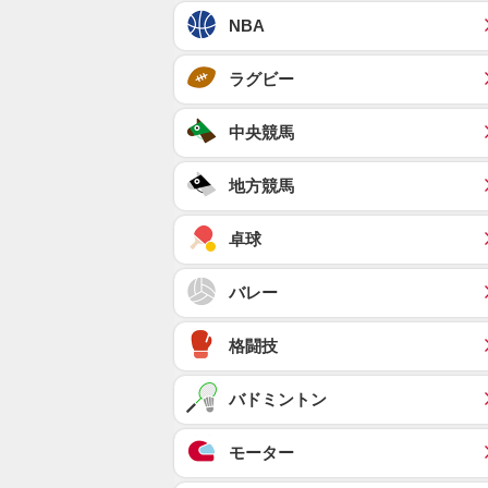
NBA
ラグビー
中央競馬
地方競馬
卓球
バレー
格闘技
バドミントン
モーター