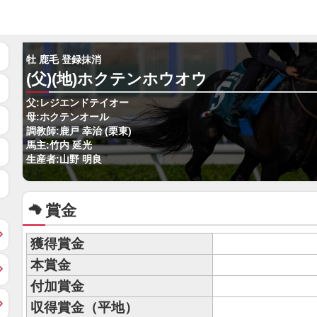
牡 鹿毛 登録抹消
(父)(地)ホクテンホウオウ
父:レジエンドテイオー
母:ホクテンオール
調教師:鹿戸 幸治 (栗東)
馬主:竹内 延光
生産者:山野 明良
賞金
獲得賞金
本賞金
付加賞金
収得賞金（平地）