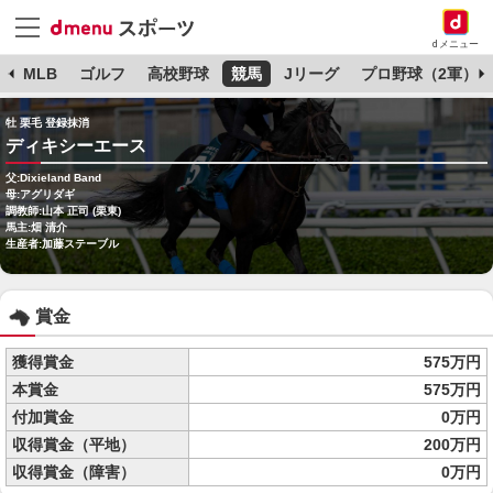
dメニュー
球
MLB
ゴルフ
高校野球
競馬
Jリーグ
プロ野球（2軍）
牡 栗毛 登録抹消
ディキシーエース
父:Dixieland Band
母:アグリダギ
調教師:山本 正司 (栗東)
馬主:畑 清介
生産者:加藤ステーブル
賞金
獲得賞金
575万円
本賞金
575万円
付加賞金
0万円
収得賞金（平地）
200万円
収得賞金（障害）
0万円