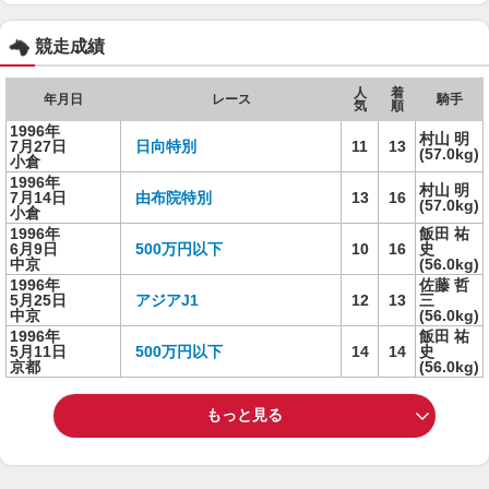
競走成績
人
着
年月日
レース
騎手
気
順
1996年
村山 明
7月27日
日向特別
11
13
(57.0kg)
小倉
1996年
村山 明
7月14日
由布院特別
13
16
(57.0kg)
小倉
1996年
飯田 祐
6月9日
500万円以下
10
16
史
中京
(56.0kg)
1996年
佐藤 哲
5月25日
アジアJ1
12
13
三
中京
(56.0kg)
1996年
飯田 祐
5月11日
500万円以下
14
14
史
京都
(56.0kg)
もっと見る