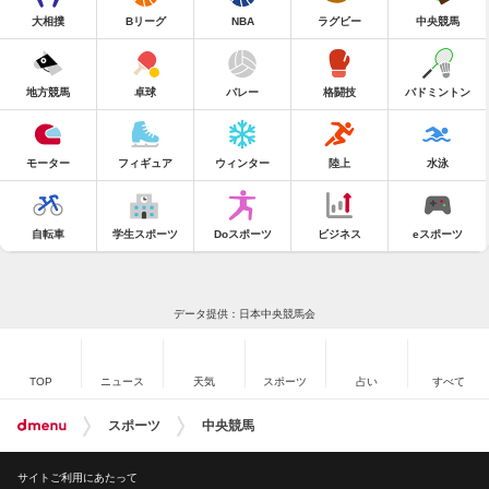
大相撲
Bリーグ
NBA
ラグビー
中央競馬
地方競馬
卓球
バレー
格闘技
バドミントン
モーター
フィギュア
ウィンター
陸上
水泳
自転車
学生スポーツ
Doスポーツ
ビジネス
eスポーツ
データ提供：日本中央競馬会
TOP
ニュース
天気
スポーツ
占い
すべて
スポーツ
中央競馬
サイトご利用にあたって