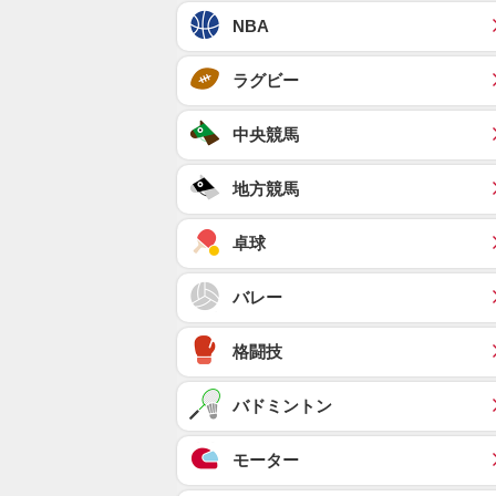
NBA
ラグビー
中央競馬
地方競馬
卓球
バレー
格闘技
バドミントン
モーター