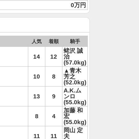
0万円
人気
着順
騎手
蛯沢 誠
14
12
治
(57.0kg)
▲青木
10
8
芳之
(52.0kg)
A.K.ム
13
9
ンロ
(55.0kg)
加藤 和
8
4
宏
(55.0kg)
岡山 定
11
11
夫