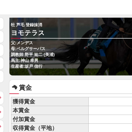
牡 芦毛 登録抹消
ヨモテラス
父:メンデス
母:ベルグサーパス
調教師:野平 祐二 (美浦)
馬主:神山 幸男
生産者:坂戸 信行
賞金
獲得賞金
本賞金
付加賞金
収得賞金（平地）