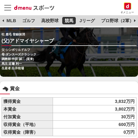
dメニュー
球
MLB
ゴルフ
高校野球
競馬
Jリーグ
プロ野球（2軍）
牡 鹿毛 登録抹消
(父)アドマイヤシャープ
父:シンボリルドルフ
母:ダンスーズクラシック
調教師:作田 誠二 (栗東)
馬主:近藤 利一
生産者:白井牧場
賞金
獲得賞金
3,832万円
本賞金
3,802万円
付加賞金
30万円
収得賞金（平地）
600万円
収得賞金（障害）
0万円