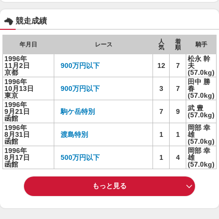
競走成績
人
着
年月日
レース
騎手
気
順
1996年
松永 幹
11月2日
900万円以下
12
7
夫
京都
(57.0kg)
1996年
田中 勝
10月13日
900万円以下
3
7
春
東京
(57.0kg)
1996年
武 豊
9月21日
駒ケ岳特別
7
9
(57.0kg)
函館
1996年
岡部 幸
8月31日
渡島特別
1
1
雄
函館
(57.0kg)
1996年
岡部 幸
8月17日
500万円以下
1
4
雄
函館
(57.0kg)
もっと見る