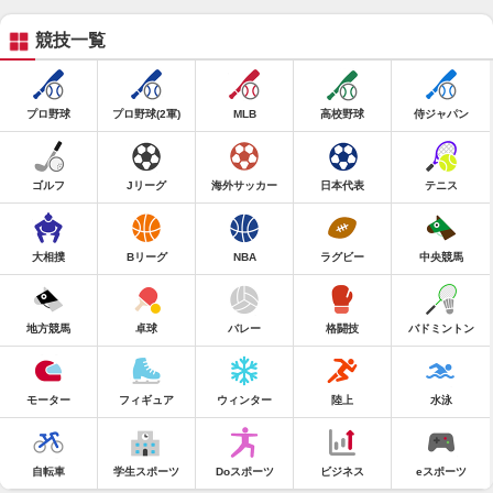
競技一覧
プロ野球
プロ野球(2軍)
MLB
高校野球
侍ジャパン
ゴルフ
Jリーグ
海外サッカー
日本代表
テニス
大相撲
Bリーグ
NBA
ラグビー
中央競馬
地方競馬
卓球
バレー
格闘技
バドミントン
モーター
フィギュア
ウィンター
陸上
水泳
自転車
学生スポーツ
Doスポーツ
ビジネス
eスポーツ