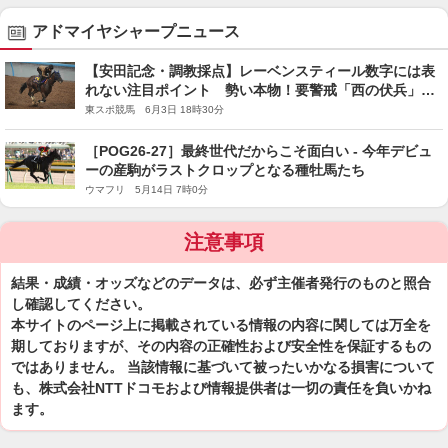
アドマイヤシャープニュース
【安田記念・調教採点】レーベンスティール数字には表
れない注目ポイント 勢い本物！要警戒「西の伏兵」
は？
東スポ競馬 6月3日 18時30分
［POG26-27］最終世代だからこそ面白い - 今年デビュ
ーの産駒がラストクロップとなる種牡馬たち
ウマフリ 5月14日 7時0分
注意事項
結果・成績・オッズなどのデータは、必ず主催者発行のものと照合
し確認してください。
本サイトのページ上に掲載されている情報の内容に関しては万全を
期しておりますが、その内容の正確性および安全性を保証するもの
ではありません。 当該情報に基づいて被ったいかなる損害について
も、株式会社NTTドコモおよび情報提供者は一切の責任を負いかね
ます。