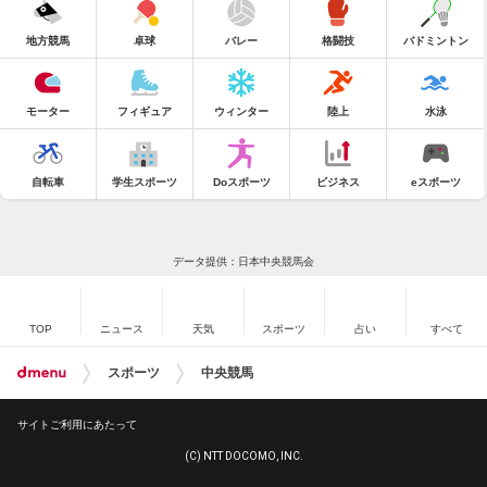
地方競馬
卓球
バレー
格闘技
バドミントン
モーター
フィギュア
ウィンター
陸上
水泳
自転車
学生スポーツ
Doスポーツ
ビジネス
eスポーツ
データ提供：日本中央競馬会
TOP
ニュース
天気
スポーツ
占い
すべて
スポーツ
中央競馬
サイトご利用にあたって
(C) NTT DOCOMO, INC.