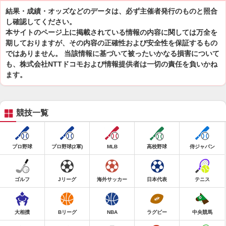
結果・成績・オッズなどのデータは、必ず主催者発行のものと照合
し確認してください。
本サイトのページ上に掲載されている情報の内容に関しては万全を
期しておりますが、その内容の正確性および安全性を保証するもの
ではありません。 当該情報に基づいて被ったいかなる損害について
も、株式会社NTTドコモおよび情報提供者は一切の責任を負いかね
ます。
競技一覧
プロ野球
プロ野球(2軍)
MLB
高校野球
侍ジャパン
ゴルフ
Jリーグ
海外サッカー
日本代表
テニス
大相撲
Bリーグ
NBA
ラグビー
中央競馬