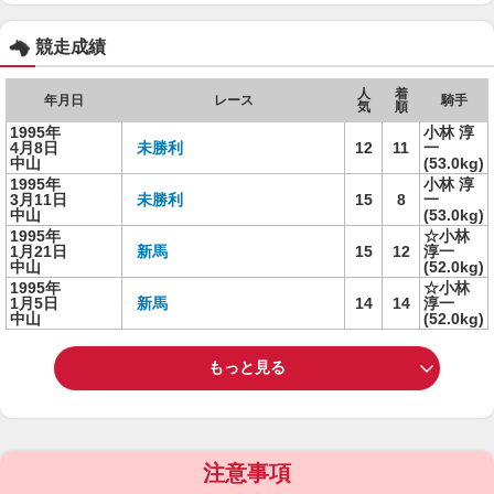
競走成績
人
着
年月日
レース
騎手
気
順
1995年
小林 淳
4月8日
未勝利
12
11
一
中山
(53.0kg)
1995年
小林 淳
3月11日
未勝利
15
8
一
中山
(53.0kg)
1995年
☆小林
1月21日
新馬
15
12
淳一
中山
(52.0kg)
1995年
☆小林
1月5日
新馬
14
14
淳一
中山
(52.0kg)
もっと見る
注意事項