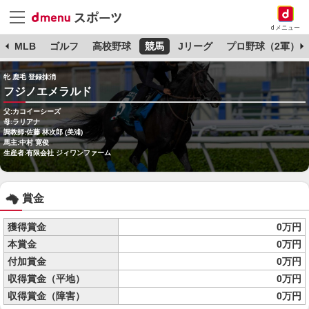
dメニュー
球
MLB
ゴルフ
高校野球
競馬
Jリーグ
プロ野球（2軍）
牝 鹿毛 登録抹消
フジノエメラルド
父:カコイーシーズ
母:ラリアナ
調教師:佐藤 林次郎 (美浦)
馬主:中村 寛俊
生産者:有限会社 ジィワンファーム
賞金
獲得賞金
0万円
本賞金
0万円
付加賞金
0万円
収得賞金（平地）
0万円
収得賞金（障害）
0万円