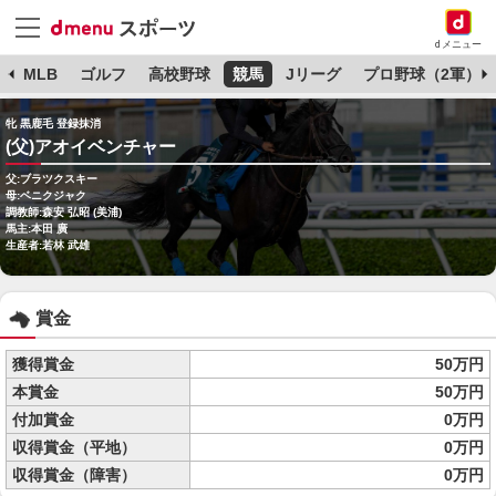
dメニュー
球
MLB
ゴルフ
高校野球
競馬
Jリーグ
プロ野球（2軍）
牝 黒鹿毛 登録抹消
(父)アオイベンチャー
父:ブラツクスキー
母:ベニクジャク
調教師:森安 弘昭 (美浦)
馬主:本田 廣
生産者:若林 武雄
賞金
獲得賞金
50万円
本賞金
50万円
付加賞金
0万円
収得賞金（平地）
0万円
収得賞金（障害）
0万円