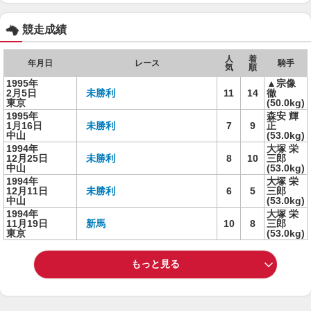
競走成績
人
着
年月日
レース
騎手
気
順
1995年
▲宗像
2月5日
未勝利
11
14
徹
東京
(50.0kg)
1995年
森安 輝
1月16日
未勝利
7
9
正
中山
(53.0kg)
1994年
大塚 栄
12月25日
未勝利
8
10
三郎
中山
(53.0kg)
1994年
大塚 栄
12月11日
未勝利
6
5
三郎
中山
(53.0kg)
1994年
大塚 栄
11月19日
新馬
10
8
三郎
東京
(53.0kg)
もっと見る