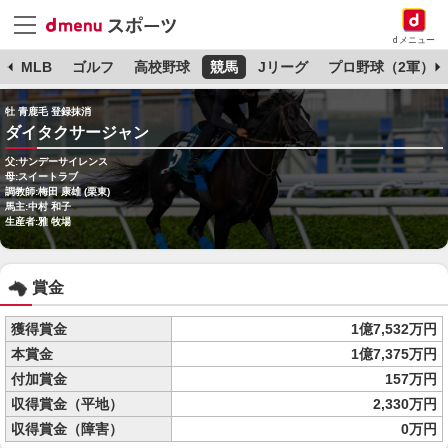
dメニュー
球
MLB
ゴルフ
高校野球
競馬
Jリーグ
プロ野球（2軍）
牡 青鹿毛 登録抹消
ダイタクサージャン
父:サンデーサイレンス
母:スイートラブ
調教師:梅田 康雄 (栗東)
馬主:中村 和子
生産者:雅 牧場
賞金
獲得賞金
1億7,532万円
本賞金
1億7,375万円
付加賞金
157万円
収得賞金（平地）
2,330万円
収得賞金（障害）
0万円