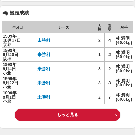
競走成績
人
着
年月日
レース
騎手
気
順
1999年
林 満明
10月17日
未勝利
2
4
(60.0kg)
京都
1999年
林 満明
9月26日
未勝利
1
2
(60.0kg)
阪神
1999年
林 満明
9月4日
未勝利
3
2
(60.0kg)
小倉
1999年
林 満明
8月22日
未勝利
3
3
(60.0kg)
小倉
1999年
林 満明
8月1日
未勝利
2
7
(60.0kg)
小倉
もっと見る