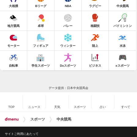
大相撲
Bリーグ
NBA
ラグビー
中央競馬
地方競馬
卓球
バレー
格闘技
バドミントン
モーター
フィギュア
ウィンター
陸上
水泳
自転車
学生スポーツ
Doスポーツ
ビジネス
eスポーツ
データ提供：日本中央競馬会
TOP
ニュース
天気
スポーツ
占い
すべて
スポーツ
中央競馬
サイトご利用にあたって