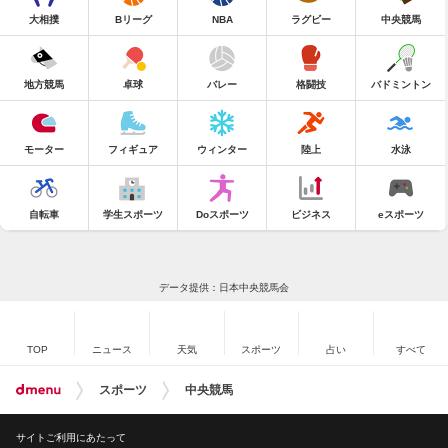
大相撲
Bリーグ
NBA
ラグビー
中央競馬
地方競馬
卓球
バレー
格闘技
バドミントン
モーター
フィギュア
ウィンター
陸上
水泳
自転車
学生スポーツ
Doスポーツ
ビジネス
eスポーツ
データ提供：日本中央競馬会
TOP
ニュース
天気
スポーツ
占い
すべて
スポーツ
中央競馬
サイトご利用にあたって