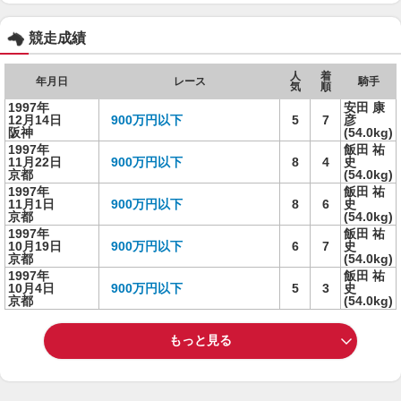
競走成績
人
着
年月日
レース
騎手
気
順
1997年
安田 康
12月14日
900万円以下
5
7
彦
阪神
(54.0kg)
1997年
飯田 祐
11月22日
900万円以下
8
4
史
京都
(54.0kg)
1997年
飯田 祐
11月1日
900万円以下
8
6
史
京都
(54.0kg)
1997年
飯田 祐
10月19日
900万円以下
6
7
史
京都
(54.0kg)
1997年
飯田 祐
10月4日
900万円以下
5
3
史
京都
(54.0kg)
もっと見る