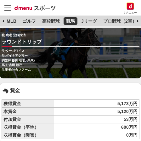
dメニュー
球
MLB
ゴルフ
高校野球
競馬
Jリーグ
プロ野球（2軍）
牝 鹿毛 登録抹消
ラウンドトリップ
父:ターゴワイス
母:ダイナアグリー
調教師:飯田 明弘 (栗東)
馬主:吉田 勝己
生産者:社台フアーム
賞金
獲得賞金
5,173万円
本賞金
5,120万円
付加賞金
53万円
収得賞金（平地）
600万円
収得賞金（障害）
0万円