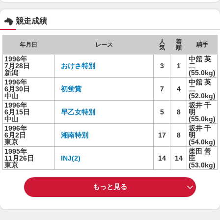
競走成績
人
着
年月日
レース
騎手
気
順
1996年
中舘 英
7月28日
おけさ特別
3
1
二
新潟
(55.0kg)
1996年
中舘 英
6月30日
初蛍賞
7
4
二
中山
(52.0kg)
1996年
坂井 千
6月15日
早乙女特別
5
8
明
中山
(55.0kg)
1996年
坂井 千
6月2日
湘南特別
17
8
明
東京
(54.0kg)
1995年
柴田 善
11月26日
INJ(2)
14
14
臣
東京
(53.0kg)
もっと見る