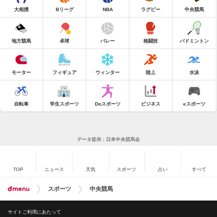
大相撲
Bリーグ
NBA
ラグビー
中央競馬
地方競馬
卓球
バレー
格闘技
バドミントン
モーター
フィギュア
ウィンター
陸上
水泳
自転車
学生スポーツ
Doスポーツ
ビジネス
eスポーツ
データ提供：日本中央競馬会
TOP
ニュース
天気
スポーツ
占い
すべて
スポーツ
中央競馬
サイトご利用にあたって