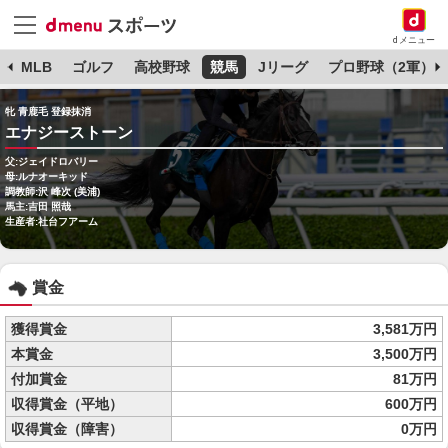
dメニュー
球
MLB
ゴルフ
高校野球
競馬
Jリーグ
プロ野球（2軍）
牝 青鹿毛 登録抹消
エナジーストーン
父:ジェイドロバリー
母:ルナオーキッド
調教師:沢 峰次 (美浦)
馬主:吉田 照哉
生産者:社台フアーム
賞金
獲得賞金
3,581万円
本賞金
3,500万円
付加賞金
81万円
収得賞金（平地）
600万円
収得賞金（障害）
0万円