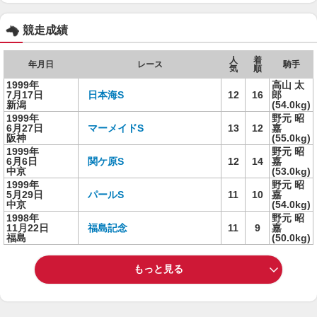
競走成績
人
着
年月日
レース
騎手
気
順
1999年
高山 太
7月17日
日本海S
12
16
郎
新潟
(54.0kg)
1999年
野元 昭
6月27日
マーメイドS
13
12
嘉
阪神
(55.0kg)
1999年
野元 昭
6月6日
関ケ原S
12
14
嘉
中京
(53.0kg)
1999年
野元 昭
5月29日
パールS
11
10
嘉
中京
(54.0kg)
1998年
野元 昭
11月22日
福島記念
11
9
嘉
福島
(50.0kg)
もっと見る