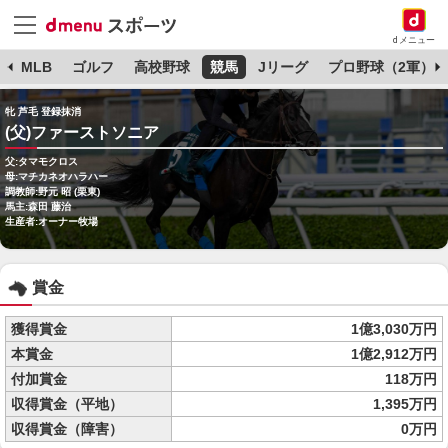
dメニュー
球
MLB
ゴルフ
高校野球
競馬
Jリーグ
プロ野球（2軍）
牝 芦毛 登録抹消
(父)ファーストソニア
父:タマモクロス
母:マチカネオハラハー
調教師:野元 昭 (栗東)
馬主:森田 藤治
生産者:オーナー牧場
賞金
獲得賞金
1億3,030万円
本賞金
1億2,912万円
付加賞金
118万円
収得賞金（平地）
1,395万円
収得賞金（障害）
0万円