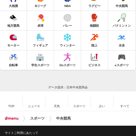
大相撲
Bリーグ
NBA
ラグビー
中央競馬
地方競馬
卓球
バレー
格闘技
バドミントン
モーター
フィギュア
ウィンター
陸上
水泳
自転車
学生スポーツ
Doスポーツ
ビジネス
eスポーツ
データ提供：日本中央競馬会
TOP
ニュース
天気
スポーツ
占い
すべて
スポーツ
中央競馬
サイトご利用にあたって