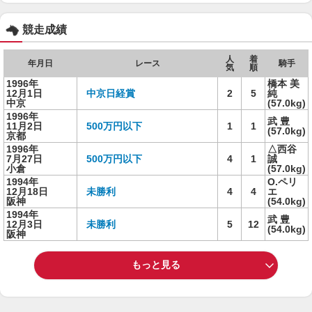
競走成績
人
着
年月日
レース
騎手
気
順
1996年
橋本 美
12月1日
中京日経賞
2
5
純
中京
(57.0kg)
1996年
武 豊
11月2日
500万円以下
1
1
(57.0kg)
京都
1996年
△西谷
7月27日
500万円以下
4
1
誠
小倉
(57.0kg)
1994年
O.ペリ
12月18日
未勝利
4
4
エ
阪神
(54.0kg)
1994年
武 豊
12月3日
未勝利
5
12
(54.0kg)
阪神
もっと見る