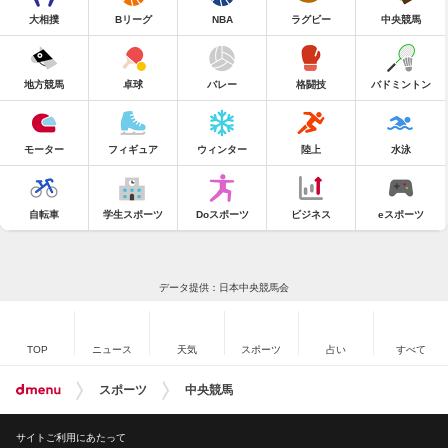
大相撲
Bリーグ
NBA
ラグビー
中央競馬
地方競馬
卓球
バレー
格闘技
バドミントン
モーター
フィギュア
ウィンター
陸上
水泳
自転車
学生スポーツ
Doスポーツ
ビジネス
eスポーツ
データ提供：日本中央競馬会
TOP
ニュース
天気
スポーツ
占い
すべて
スポーツ
中央競馬
サイトご利用にあたって