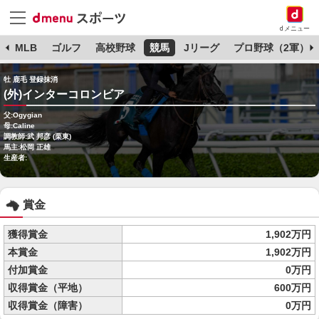
dメニュー
球
MLB
ゴルフ
高校野球
競馬
Jリーグ
プロ野球（2軍）
牡 鹿毛 登録抹消
(外)インターコロンビア
父:Ogygian
母:Caline
調教師:武 邦彦 (栗東)
馬主:松岡 正雄
生産者:
賞金
獲得賞金
1,902万円
本賞金
1,902万円
付加賞金
0万円
収得賞金（平地）
600万円
収得賞金（障害）
0万円