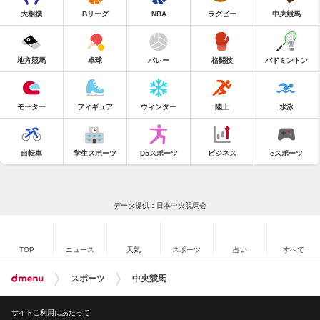
大相撲
Bリーグ
NBA
ラグビー
中央競馬
地方競馬
卓球
バレー
格闘技
バドミントン
モーター
フィギュア
ウィンター
陸上
水泳
自転車
学生スポーツ
Doスポーツ
ビジネス
eスポーツ
データ提供：日本中央競馬会
TOP
ニュース
天気
スポーツ
占い
すべて
スポーツ
中央競馬
サイトご利用にあたって