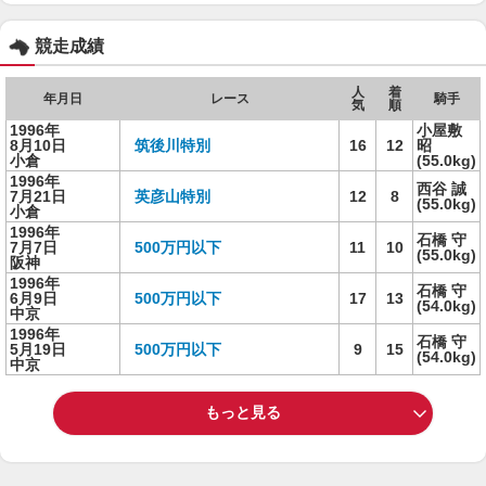
競走成績
人
着
年月日
レース
騎手
気
順
1996年
小屋敷
8月10日
筑後川特別
16
12
昭
小倉
(55.0kg)
1996年
西谷 誠
7月21日
英彦山特別
12
8
(55.0kg)
小倉
1996年
石橋 守
7月7日
500万円以下
11
10
(55.0kg)
阪神
1996年
石橋 守
6月9日
500万円以下
17
13
(54.0kg)
中京
1996年
石橋 守
5月19日
500万円以下
9
15
(54.0kg)
中京
もっと見る