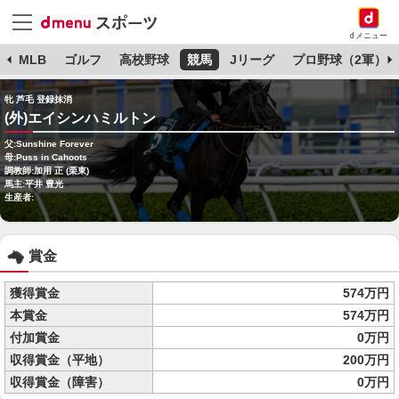
dメニュー
球
MLB
ゴルフ
高校野球
競馬
Jリーグ
プロ野球（2軍）
牝 芦毛 登録抹消
(外)エイシンハミルトン
父:Sunshine Forever
母:Puss in Cahoots
調教師:加用 正 (栗東)
馬主:平井 豊光
生産者:
賞金
獲得賞金
574万円
本賞金
574万円
付加賞金
0万円
収得賞金（平地）
200万円
収得賞金（障害）
0万円