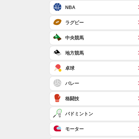
NBA
ラグビー
中央競馬
地方競馬
卓球
バレー
格闘技
バドミントン
モーター