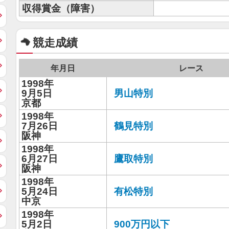
収得賞金（障害）
競走成績
年月日
レース
1998年
9月5日
男山特別
京都
1998年
7月26日
鶴見特別
阪神
1998年
6月27日
鷹取特別
阪神
1998年
5月24日
有松特別
中京
1998年
5月2日
900万円以下