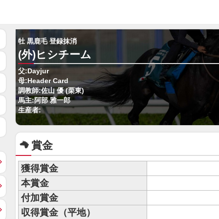
牡 黒鹿毛 登録抹消
(外)ヒシチーム
父:Dayjur
母:Header Card
調教師:佐山 優 (栗東)
馬主:阿部 雅一郎
生産者:
賞金
獲得賞金
本賞金
付加賞金
収得賞金（平地）