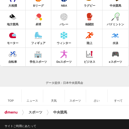
大相撲
Bリーグ
NBA
ラグビー
中央競馬
地方競馬
卓球
バレー
格闘技
バドミントン
モーター
フィギュア
ウィンター
陸上
水泳
自転車
学生スポーツ
Doスポーツ
ビジネス
eスポーツ
データ提供：日本中央競馬会
TOP
ニュース
天気
スポーツ
占い
すべて
スポーツ
中央競馬
サイトご利用にあたって