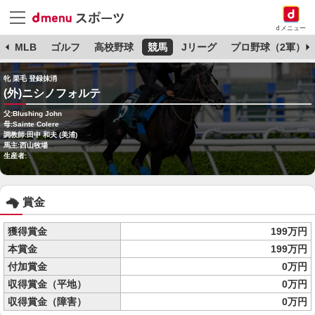
dメニュー
球
MLB
ゴルフ
高校野球
競馬
Jリーグ
プロ野球（2軍）
牝 栗毛 登録抹消
(外)ニシノフォルテ
父:Blushing John
母:Sainte Colere
調教師:田中 和夫 (美浦)
馬主:西山牧場
生産者:
賞金
獲得賞金
199万円
本賞金
199万円
付加賞金
0万円
収得賞金（平地）
0万円
収得賞金（障害）
0万円