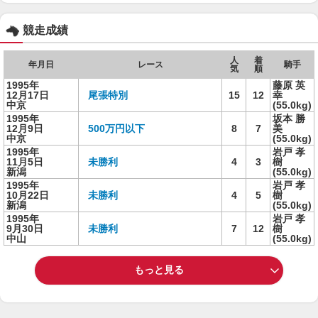
競走成績
人
着
年月日
レース
騎手
気
順
1995年
藤原 英
12月17日
尾張特別
15
12
幸
中京
(55.0kg)
1995年
坂本 勝
12月9日
500万円以下
8
7
美
中京
(55.0kg)
1995年
岩戸 孝
11月5日
未勝利
4
3
樹
新潟
(55.0kg)
1995年
岩戸 孝
10月22日
未勝利
4
5
樹
新潟
(55.0kg)
1995年
岩戸 孝
9月30日
未勝利
7
12
樹
中山
(55.0kg)
もっと見る