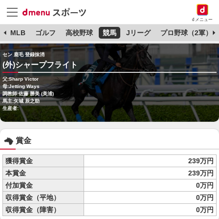
dメニュー
球
MLB
ゴルフ
高校野球
競馬
Jリーグ
プロ野球（2軍）
セン 鹿毛 登録抹消
(外)シャープフライト
父:Sharp Victor
母:Jetting Ways
調教師:佐藤 勝美 (美浦)
馬主:矢城 辰之助
生産者:
賞金
獲得賞金
239万円
本賞金
239万円
付加賞金
0万円
収得賞金（平地）
0万円
収得賞金（障害）
0万円