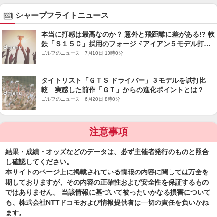
シャープフライトニュース
本当に打感は最高なのか？ 意外と飛距離に差がある!? 軟
鉄「Ｓ１５Ｃ」採用のフォージドアイアン５モデル打ち
比べ
ゴルフのニュース 7月10日 10時0分
タイトリスト「ＧＴＳ ドライバー」３モデルを試打比
較 実感した前作「ＧＴ」からの進化ポイントとは？
ゴルフのニュース 6月20日 8時0分
注意事項
結果・成績・オッズなどのデータは、必ず主催者発行のものと照合
し確認してください。
本サイトのページ上に掲載されている情報の内容に関しては万全を
期しておりますが、その内容の正確性および安全性を保証するもの
ではありません。 当該情報に基づいて被ったいかなる損害について
も、株式会社NTTドコモおよび情報提供者は一切の責任を負いかね
ます。