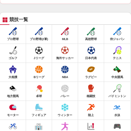
競技一覧
プロ野球
プロ野球(2軍)
MLB
高校野球
侍ジャパン
ゴルフ
Jリーグ
海外サッカー
日本代表
テニス
大相撲
Bリーグ
NBA
ラグビー
中央競馬
地方競馬
卓球
バレー
格闘技
バドミントン
モーター
フィギュア
ウィンター
陸上
水泳