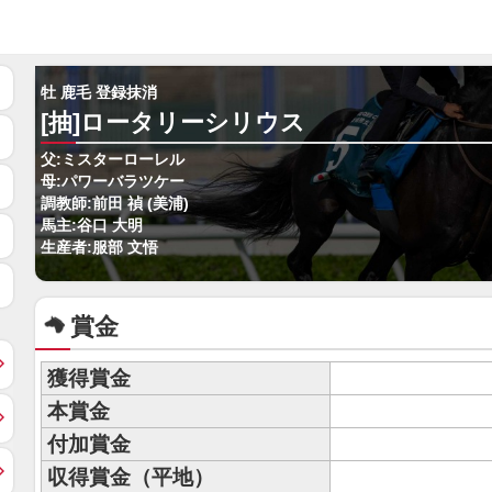
牡 鹿毛 登録抹消
[抽]ロータリーシリウス
父:ミスターローレル
母:パワーバラツケー
調教師:前田 禎 (美浦)
馬主:谷口 大明
生産者:服部 文悟
賞金
獲得賞金
本賞金
付加賞金
収得賞金（平地）