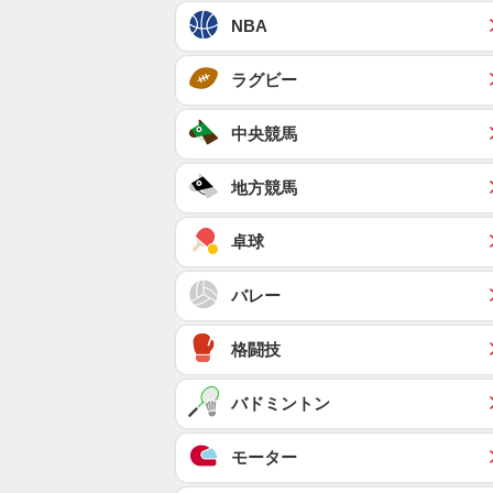
NBA
ラグビー
中央競馬
地方競馬
卓球
バレー
格闘技
バドミントン
モーター