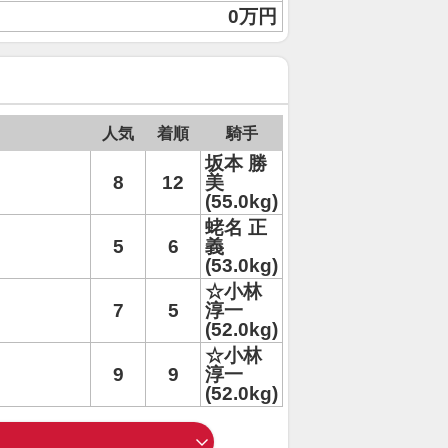
0万円
人気
着順
騎手
坂本 勝
8
12
美
(55.0kg)
蛯名 正
5
6
義
(53.0kg)
☆小林
7
5
淳一
(52.0kg)
☆小林
9
9
淳一
(52.0kg)