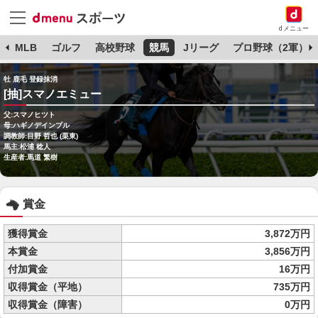
dメニュー
球
MLB
ゴルフ
高校野球
競馬
Jリーグ
プロ野球（2軍）
牡 鹿毛 登録抹消
[抽]スマノエミュー
父:スマノヒツト
母:ハギノデインプル
調教師:目野 哲也 (栗東)
馬主:松浦 稔人
生産者:馬道 繁樹
賞金
獲得賞金
3,872万円
本賞金
3,856万円
付加賞金
16万円
収得賞金（平地）
735万円
収得賞金（障害）
0万円