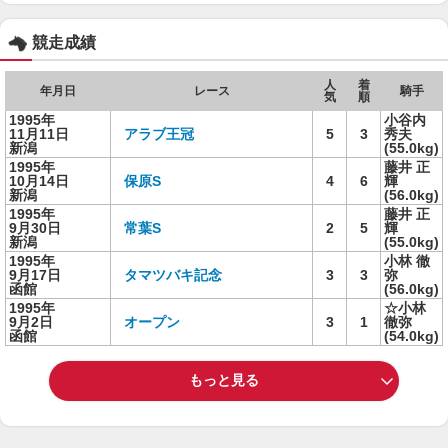
競走成績
人
着
年月日
レース
騎手
気
順
1995年
小谷内
11月11日
アラブ王冠
5
3
秀夫
新潟
(55.0kg)
1995年
藤井 正
10月14日
保原S
4
6
輝
新潟
(56.0kg)
1995年
藤井 正
9月30日
常葉S
2
5
輝
新潟
(55.0kg)
1995年
小林 徹
9月17日
タマツバキ記念
3
3
弥
函館
(56.0kg)
1995年
☆小林
9月2日
オープン
3
1
徹弥
函館
(54.0kg)
もっと見る