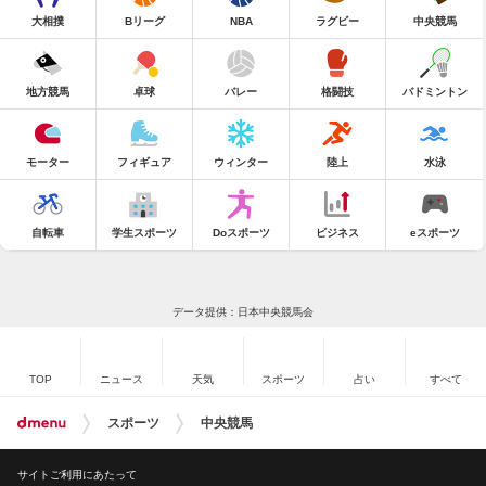
大相撲
Bリーグ
NBA
ラグビー
中央競馬
地方競馬
卓球
バレー
格闘技
バドミントン
モーター
フィギュア
ウィンター
陸上
水泳
自転車
学生スポーツ
Doスポーツ
ビジネス
eスポーツ
データ提供：日本中央競馬会
TOP
ニュース
天気
スポーツ
占い
すべて
スポーツ
中央競馬
サイトご利用にあたって