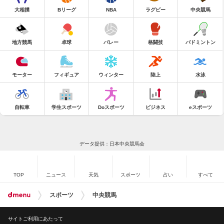
大相撲
Bリーグ
NBA
ラグビー
中央競馬
地方競馬
卓球
バレー
格闘技
バドミントン
モーター
フィギュア
ウィンター
陸上
水泳
自転車
学生スポーツ
Doスポーツ
ビジネス
eスポーツ
データ提供：日本中央競馬会
TOP
ニュース
天気
スポーツ
占い
すべて
スポーツ
中央競馬
サイトご利用にあたって