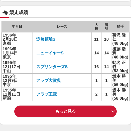
競走成績
人
着
年月日
レース
騎手
気
順
1996年
菊沢 隆
2月18日
淀短距離S
11
10
仁
京都
(48.0kg)
1996年
後藤 浩
1月14日
ニューイヤーS
14
14
輝
東京
(48.0kg)
1995年
蛯名 正
12月17日
スプリンターズS
16
14
義
中山
(53.0kg)
1995年
坂本 勝
12月9日
アラブ大賞典
1
1
美
中京
(56.0kg)
1995年
坂本 勝
11月11日
アラブ王冠
2
1
美
新潟
(58.0kg)
もっと見る