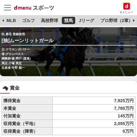
dメニュー
球
MLB
ゴルフ
高校野球
競馬
Jリーグ
プロ野球（2軍）
牝 鹿毛 登録抹消
[抽]ムーンリットガール
父:ドウカンガバナー
母:グリンベスト
調教師:森 秀行 (栗東)
馬主:小塚 美近
生産者:中野 順一
賞金
獲得賞金
7,925万円
本賞金
7,780万円
付加賞金
145万円
収得賞金（平地）
2,095万円
収得賞金（障害）
0万円