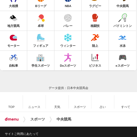
大相撲
Bリーグ
NBA
ラグビー
中央競馬
地方競馬
卓球
バレー
格闘技
バドミントン
モーター
フィギュア
ウィンター
陸上
水泳
自転車
学生スポーツ
Doスポーツ
ビジネス
eスポーツ
データ提供：日本中央競馬会
TOP
ニュース
天気
スポーツ
占い
すべて
スポーツ
中央競馬
サイトご利用にあたって