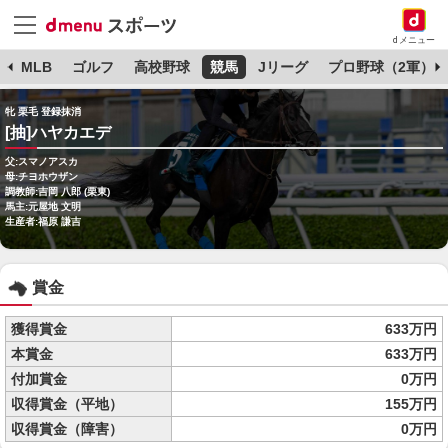
dメニュー
球
MLB
ゴルフ
高校野球
競馬
Jリーグ
プロ野球（2軍）
牝 栗毛 登録抹消
[抽]ハヤカエデ
父:スマノアスカ
母:チヨホウザン
調教師:吉岡 八郎 (栗東)
馬主:元屋地 文明
生産者:福原 謙吉
賞金
獲得賞金
633万円
本賞金
633万円
付加賞金
0万円
収得賞金（平地）
155万円
収得賞金（障害）
0万円