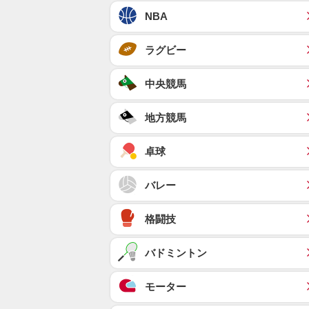
NBA
ラグビー
中央競馬
地方競馬
卓球
バレー
格闘技
バドミントン
モーター