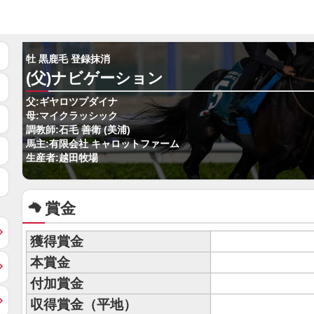
牡 黒鹿毛 登録抹消
(父)ナビゲーション
父:ギヤロツプダイナ
母:マイクラッシック
調教師:石毛 善衛 (美浦)
馬主:有限会社 キャロットファーム
生産者:越田牧場
賞金
獲得賞金
本賞金
付加賞金
収得賞金（平地）