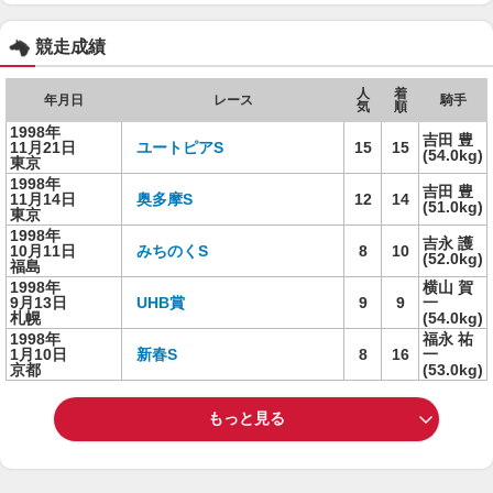
競走成績
人
着
年月日
レース
騎手
気
順
1998年
吉田 豊
11月21日
ユートピアS
15
15
(54.0kg)
東京
1998年
吉田 豊
11月14日
奥多摩S
12
14
(51.0kg)
東京
1998年
吉永 護
10月11日
みちのくS
8
10
(52.0kg)
福島
1998年
横山 賀
9月13日
UHB賞
9
9
一
札幌
(54.0kg)
1998年
福永 祐
1月10日
新春S
8
16
一
京都
(53.0kg)
もっと見る