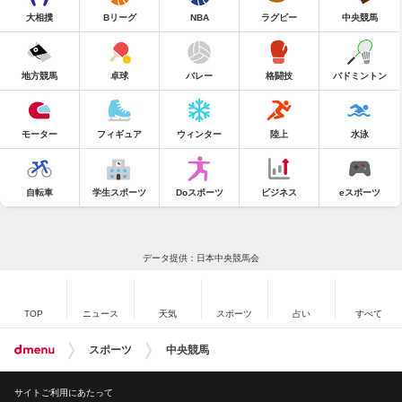
大相撲
Bリーグ
NBA
ラグビー
中央競馬
地方競馬
卓球
バレー
格闘技
バドミントン
モーター
フィギュア
ウィンター
陸上
水泳
自転車
学生スポーツ
Doスポーツ
ビジネス
eスポーツ
データ提供：日本中央競馬会
TOP
ニュース
天気
スポーツ
占い
すべて
スポーツ
中央競馬
サイトご利用にあたって