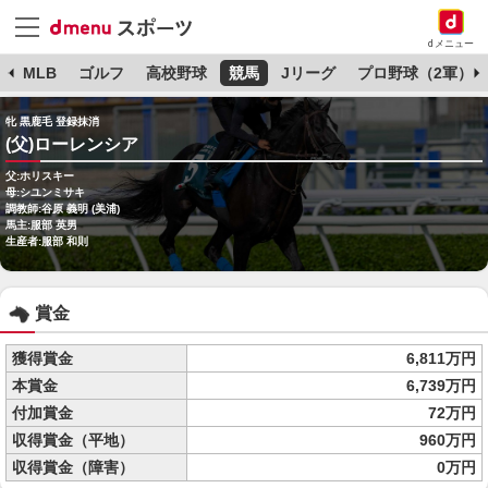
dメニュー
球
MLB
ゴルフ
高校野球
競馬
Jリーグ
プロ野球（2軍）
牝 黒鹿毛 登録抹消
(父)ローレンシア
父:ホリスキー
母:シユンミサキ
調教師:谷原 義明 (美浦)
馬主:服部 英男
生産者:服部 和則
賞金
獲得賞金
6,811万円
本賞金
6,739万円
付加賞金
72万円
収得賞金（平地）
960万円
収得賞金（障害）
0万円