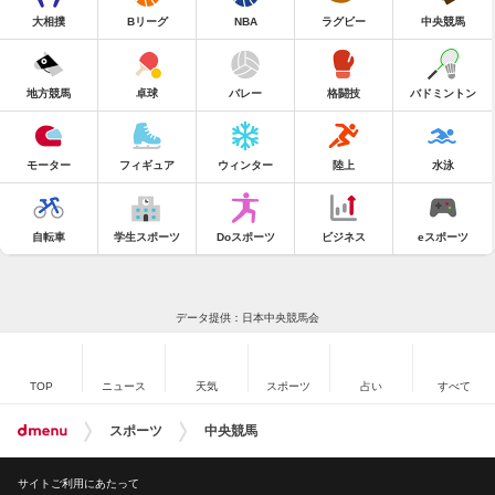
大相撲
Bリーグ
NBA
ラグビー
中央競馬
地方競馬
卓球
バレー
格闘技
バドミントン
モーター
フィギュア
ウィンター
陸上
水泳
自転車
学生スポーツ
Doスポーツ
ビジネス
eスポーツ
データ提供：日本中央競馬会
TOP
ニュース
天気
スポーツ
占い
すべて
スポーツ
中央競馬
サイトご利用にあたって