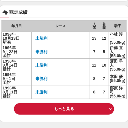
競走成績
人
着
年月日
レース
騎手
気
順
1996年
小林 淳
10月13日
未勝利
13
12
一
新潟
(55.0kg)
1996年
伊藤 直
9月22日
未勝利
7
5
人
函館
(55.0kg)
1996年
蓑田 早
9月14日
未勝利
11
10
人
函館
(55.0kg)
1996年
本田 優
9月1日
未勝利
8
7
(55.0kg)
函館
1996年
郷原 洋
8月11日
未勝利
8
7
司
函館
(55.0kg)
もっと見る