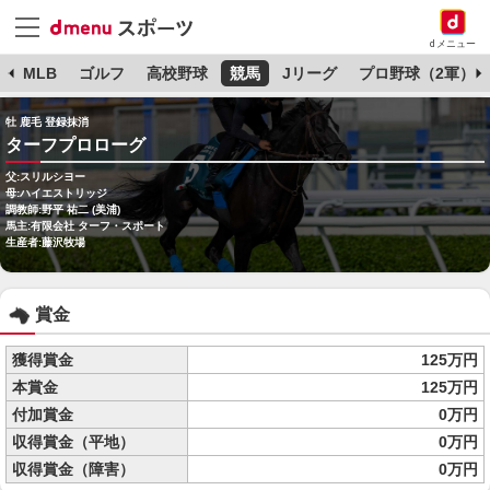
dメニュー
球
MLB
ゴルフ
高校野球
競馬
Jリーグ
プロ野球（2軍）
牡 鹿毛 登録抹消
ターフプロローグ
父:スリルシヨー
母:ハイエストリッジ
調教師:野平 祐二 (美浦)
馬主:有限会社 ターフ・スポート
生産者:藤沢牧場
賞金
獲得賞金
125万円
本賞金
125万円
付加賞金
0万円
収得賞金（平地）
0万円
収得賞金（障害）
0万円