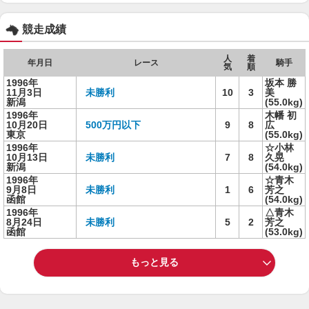
競走成績
人
着
年月日
レース
騎手
気
順
1996年
坂本 勝
11月3日
未勝利
10
3
美
新潟
(55.0kg)
1996年
木幡 初
10月20日
500万円以下
9
8
広
東京
(55.0kg)
1996年
☆小林
10月13日
未勝利
7
8
久晃
新潟
(54.0kg)
1996年
☆青木
9月8日
未勝利
1
6
芳之
函館
(54.0kg)
1996年
△青木
8月24日
未勝利
5
2
芳之
函館
(53.0kg)
もっと見る