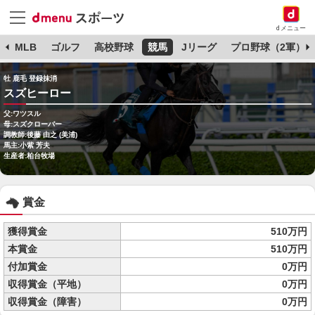
dメニュー
球
MLB
ゴルフ
高校野球
競馬
Jリーグ
プロ野球（2軍）
牡 鹿毛 登録抹消
スズヒーロー
父:ワツスル
母:スズクローバー
調教師:後藤 由之 (美浦)
馬主:小紫 芳夫
生産者:柏台牧場
賞金
獲得賞金
510万円
本賞金
510万円
付加賞金
0万円
収得賞金（平地）
0万円
収得賞金（障害）
0万円