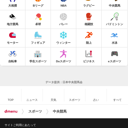
大相撲
Bリーグ
NBA
ラグビー
中央競馬
地方競馬
卓球
バレー
格闘技
バドミントン
モーター
フィギュア
ウィンター
陸上
水泳
自転車
学生スポーツ
Doスポーツ
ビジネス
eスポーツ
データ提供：日本中央競馬会
TOP
ニュース
天気
スポーツ
占い
すべて
スポーツ
中央競馬
サイトご利用にあたって