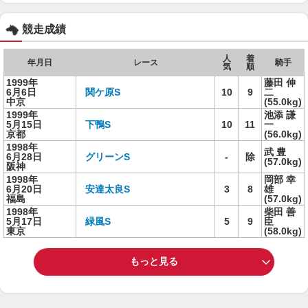
競走成績
人
着
年月日
レース
騎手
気
順
1999年
藤田 伸
6月6日
関ケ原S
10
9
二
中京
(55.0kg)
1999年
池添 謙
5月15日
下鴨S
10
11
一
京都
(56.0kg)
1998年
武 豊
6月28日
グリーンS
-
除
(57.0kg)
阪神
1998年
岡部 幸
6月20日
安達太良S
3
8
雄
福島
(57.0kg)
1998年
柴田 善
5月17日
緑風S
5
9
臣
東京
(58.0kg)
もっと見る