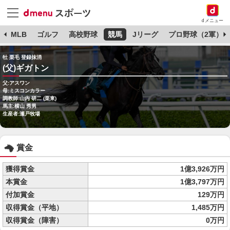
dメニュー
球
MLB
ゴルフ
高校野球
競馬
Jリーグ
プロ野球（2軍）
牡 栗毛 登録抹消
(父)ギガトン
父:アスワン
母:ミスコンカラー
調教師:山内 研二 (栗東)
馬主:横山 秀男
生産者:瀬戸牧場
賞金
獲得賞金
1億3,926万円
本賞金
1億3,797万円
付加賞金
129万円
収得賞金（平地）
1,485万円
収得賞金（障害）
0万円