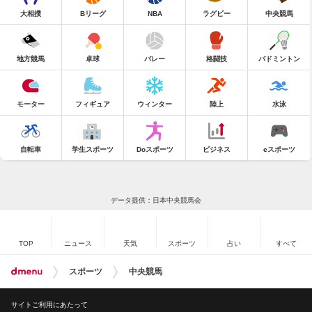
大相撲
Bリーグ
NBA
ラグビー
中央競馬
地方競馬
卓球
バレー
格闘技
バドミントン
モーター
フィギュア
ウィンター
陸上
水泳
自転車
学生スポーツ
Doスポーツ
ビジネス
eスポーツ
データ提供：日本中央競馬会
TOP
ニュース
天気
スポーツ
占い
すべて
スポーツ
中央競馬
サイトご利用にあたって