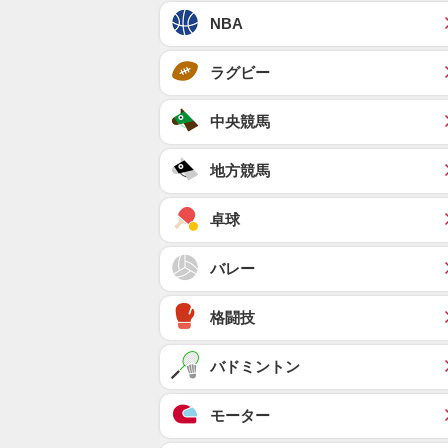
NBA
ラグビー
中央競馬
地方競馬
卓球
バレー
格闘技
バドミントン
モーター