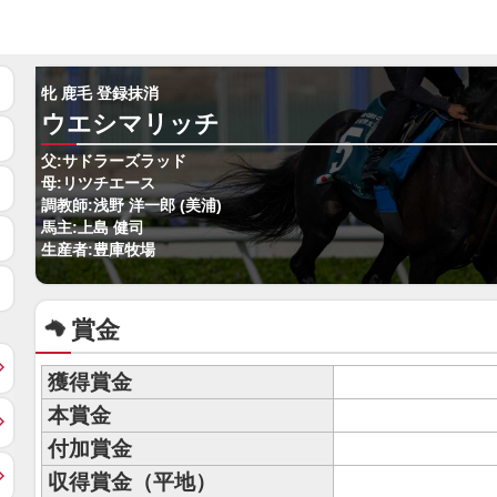
牝 鹿毛 登録抹消
ウエシマリッチ
父:サドラーズラッド
母:リツチエース
調教師:浅野 洋一郎 (美浦)
馬主:上島 健司
生産者:豊庫牧場
賞金
獲得賞金
本賞金
付加賞金
収得賞金（平地）