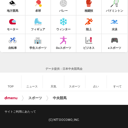
地方競馬
卓球
バレー
格闘技
バドミントン
モーター
フィギュア
ウィンター
陸上
水泳
自転車
学生スポーツ
Doスポーツ
ビジネス
eスポーツ
データ提供：日本中央競馬会
TOP
ニュース
天気
スポーツ
占い
すべて
スポーツ
中央競馬
サイトご利用にあたって
(C) NTT DOCOMO, INC.