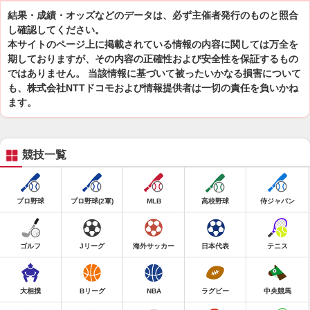
結果・成績・オッズなどのデータは、必ず主催者発行のものと照合
し確認してください。
本サイトのページ上に掲載されている情報の内容に関しては万全を
期しておりますが、その内容の正確性および安全性を保証するもの
ではありません。 当該情報に基づいて被ったいかなる損害について
も、株式会社NTTドコモおよび情報提供者は一切の責任を負いかね
ます。
競技一覧
プロ野球
プロ野球(2軍)
MLB
高校野球
侍ジャパン
ゴルフ
Jリーグ
海外サッカー
日本代表
テニス
大相撲
Bリーグ
NBA
ラグビー
中央競馬