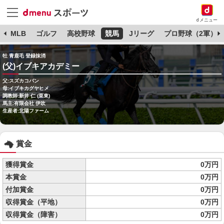
dメニュー
球
MLB
ゴルフ
高校野球
競馬
Jリーグ
プロ野球（2軍）
牡 青鹿毛 登録抹消
(父)イブキアカデミー
父:スズカコバン
母:イブキカグヤヒメ
調教師:新井 仁 (栗東)
馬主:有限会社 伊吹
生産者:北陽ファーム
賞金
獲得賞金
0万円
本賞金
0万円
付加賞金
0万円
収得賞金（平地）
0万円
収得賞金（障害）
0万円