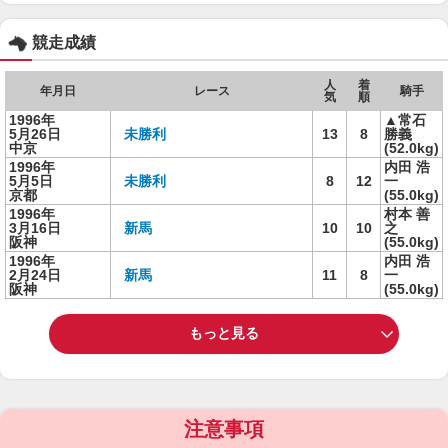
競走成績
人
着
年月日
レース
騎手
気
順
1996年
▲常石
5月26日
未勝利
13
8
勝義
中京
(52.0kg)
1996年
内田 浩
5月5日
未勝利
8
12
一
京都
(55.0kg)
1996年
村本 善
3月16日
新馬
10
10
之
阪神
(55.0kg)
1996年
内田 浩
2月24日
新馬
11
8
一
阪神
(55.0kg)
もっと見る
注意事項