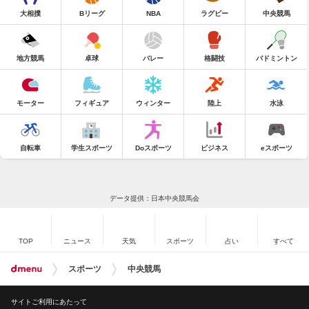
大相撲
Bリーグ
NBA
ラグビー
中央競馬
地方競馬
卓球
バレー
格闘技
バドミントン
モーター
フィギュア
ウィンター
陸上
水泳
自転車
学生スポーツ
Doスポーツ
ビジネス
eスポーツ
データ提供：日本中央競馬会
TOP
ニュース
天気
スポーツ
占い
すべて
スポーツ
中央競馬
サイトご利用にあたって