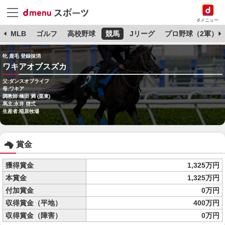
dメニュー
球
MLB
ゴルフ
高校野球
競馬
Jリーグ
プロ野球（2軍）
牝 鹿毛 登録抹消
ワキアオブスズカ
父:ダンスオブライフ
母:ワキア
調教師:橋田 満 (栗東)
馬主:永井 啓弍
生産者:稲原牧場
賞金
獲得賞金
1,325万円
本賞金
1,325万円
付加賞金
0万円
収得賞金（平地）
400万円
収得賞金（障害）
0万円