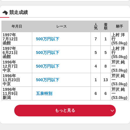
競走成績
人
着
年月日
レース
騎手
気
順
1997年
上村 洋
7月12日
500万円以下
7
1
行
函館
(55.0kg)
1997年
上村 洋
6月21日
500万円以下
5
5
行
函館
(55.0kg)
1996年
芹沢 純
12月7日
500万円以下
4
8
一
中京
(53.0kg)
1996年
芹沢 純
11月23日
500万円以下
1
13
一
中京
(53.0kg)
1996年
芹沢 純
11月9日
五泉特別
6
6
一
新潟
(53.0kg)
もっと見る