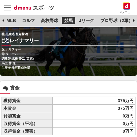
dメニュー
球
MLB
ゴルフ
高校野球
競馬
Jリーグ
プロ野球（2軍）
牝 黒鹿毛 登録抹消
(父)レイナマリー
父:ホリスキー
母:ラモーム
調教師:北橋 修二 (栗東)
馬主:林 進
生産者:浦河日成牧場
賞金
獲得賞金
375万円
本賞金
375万円
付加賞金
0万円
収得賞金（平地）
0万円
収得賞金（障害）
0万円