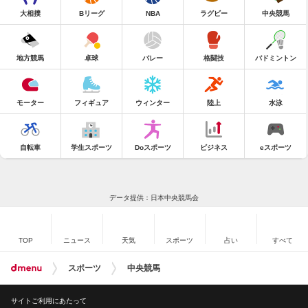
大相撲
Bリーグ
NBA
ラグビー
中央競馬
地方競馬
卓球
バレー
格闘技
バドミントン
モーター
フィギュア
ウィンター
陸上
水泳
自転車
学生スポーツ
Doスポーツ
ビジネス
eスポーツ
データ提供：日本中央競馬会
TOP
ニュース
天気
スポーツ
占い
すべて
スポーツ
中央競馬
サイトご利用にあたって