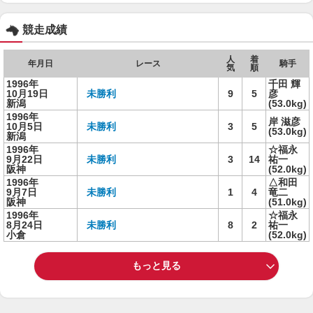
競走成績
人
着
年月日
レース
騎手
気
順
1996年
千田 輝
10月19日
未勝利
9
5
彦
新潟
(53.0kg)
1996年
岸 滋彦
10月5日
未勝利
3
5
(53.0kg)
新潟
1996年
☆福永
9月22日
未勝利
3
14
祐一
阪神
(52.0kg)
1996年
△和田
9月7日
未勝利
1
4
竜二
阪神
(51.0kg)
1996年
☆福永
8月24日
未勝利
8
2
祐一
小倉
(52.0kg)
もっと見る