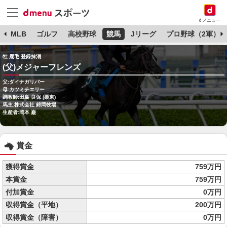
dメニュー
球
MLB
ゴルフ
高校野球
競馬
Jリーグ
プロ野球（2軍）
牡 鹿毛 登録抹消
(父)メジャーフレンズ
父:ダイナガリバー
母:カツミチエリー
調教師:田島 良保 (栗東)
馬主:株式会社 錦岡牧場
生産者:岡本 巌
賞金
獲得賞金
759万円
本賞金
759万円
付加賞金
0万円
収得賞金（平地）
200万円
収得賞金（障害）
0万円