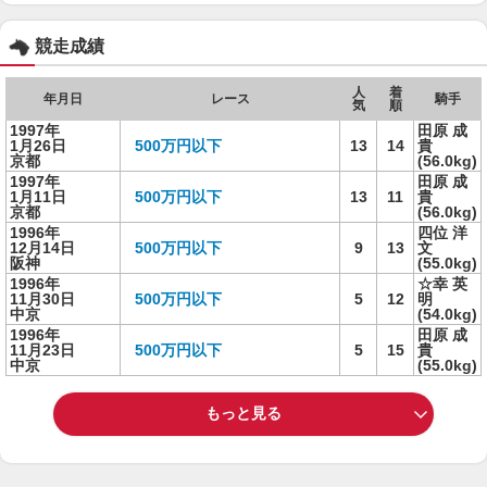
競走成績
人
着
年月日
レース
騎手
気
順
1997年
田原 成
1月26日
500万円以下
13
14
貴
京都
(56.0kg)
1997年
田原 成
1月11日
500万円以下
13
11
貴
京都
(56.0kg)
1996年
四位 洋
12月14日
500万円以下
9
13
文
阪神
(55.0kg)
1996年
☆幸 英
11月30日
500万円以下
5
12
明
中京
(54.0kg)
1996年
田原 成
11月23日
500万円以下
5
15
貴
中京
(55.0kg)
もっと見る