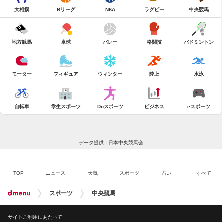
大相撲
Bリーグ
NBA
ラグビー
中央競馬
地方競馬
卓球
バレー
格闘技
バドミントン
モーター
フィギュア
ウィンター
陸上
水泳
自転車
学生スポーツ
Doスポーツ
ビジネス
eスポーツ
データ提供：日本中央競馬会
TOP
ニュース
天気
スポーツ
占い
すべて
スポーツ
中央競馬
サイトご利用にあたって