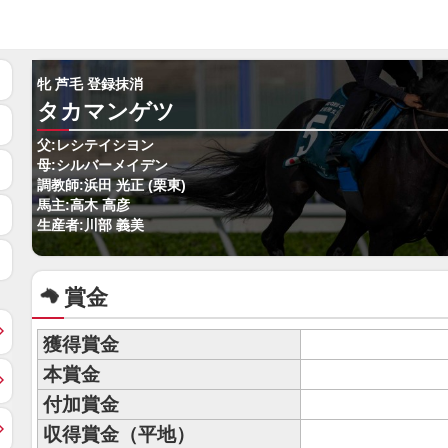
牝 芦毛 登録抹消
タカマンゲツ
父:レシテイシヨン
母:シルバーメイデン
調教師:浜田 光正 (栗東)
馬主:高木 高彦
生産者:川部 義美
賞金
獲得賞金
本賞金
付加賞金
収得賞金（平地）