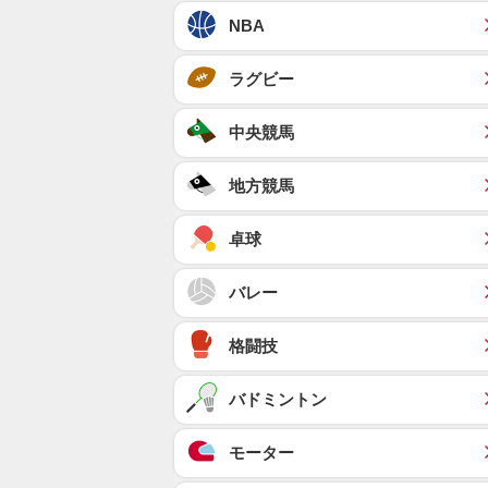
NBA
ラグビー
中央競馬
地方競馬
卓球
バレー
格闘技
バドミントン
モーター