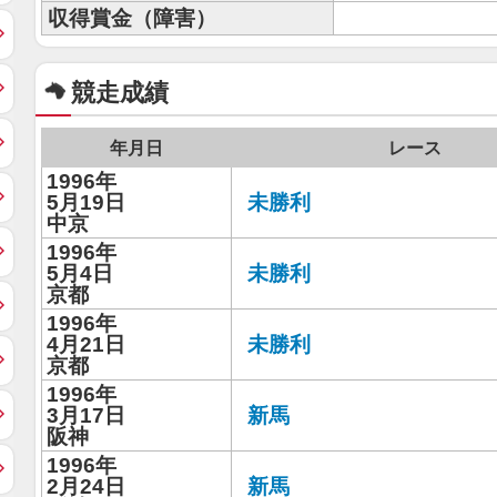
収得賞金（障害）
競走成績
年月日
レース
1996年
5月19日
未勝利
中京
1996年
5月4日
未勝利
京都
1996年
4月21日
未勝利
京都
1996年
3月17日
新馬
阪神
1996年
2月24日
新馬